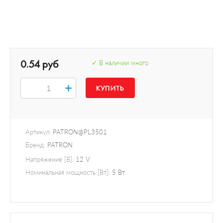
0.54 руб
✓ В наличии много
+
Артикул:
PATRON@PL3501
Бренд:
PATRON
Напряжение [В]:
12 V
Номинальная мощность [Вт]:
5 Вт