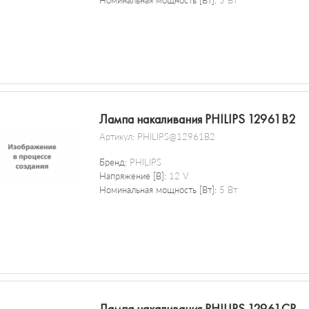
Номинальная мощность [Вт]:
5 Вт
Лампа накаливания PHILIPS 12961B2
Артикул:
PHILIPS@12961B2
Бренд:
PHILIPS
Напряжение [В]:
12 V
Номинальная мощность [Вт]:
5 Вт