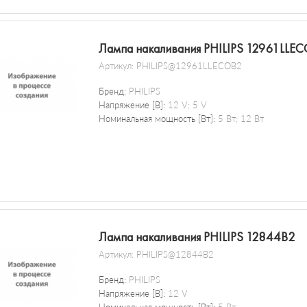
Лампа накаливания PHILIPS 12961LLE
Артикул:
PHILIPS@12961LLECOB2
Бренд:
PHILIPS
Напряжение [В]:
12 V; 5 V
Номинальная мощность [Вт]:
5 Вт; 12 Вт
Лампа накаливания PHILIPS 12844B2
Артикул:
PHILIPS@12844B2
Бренд:
PHILIPS
Напряжение [В]:
12 V