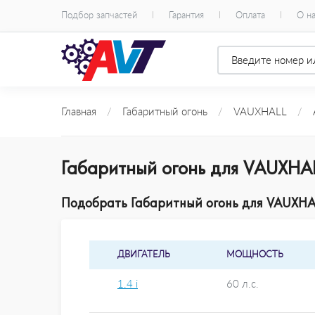
Подбор запчастей
Гарантия
Оплата
О н
Главная
/
Габаритный огонь
/
VAUXHALL
/
Габаритный огонь для VAUXHAL
Подобрать Габаритный огонь для VAUXHALL
ДВИГАТЕЛЬ
МОЩНОСТЬ
1.4 i
60 л.с.