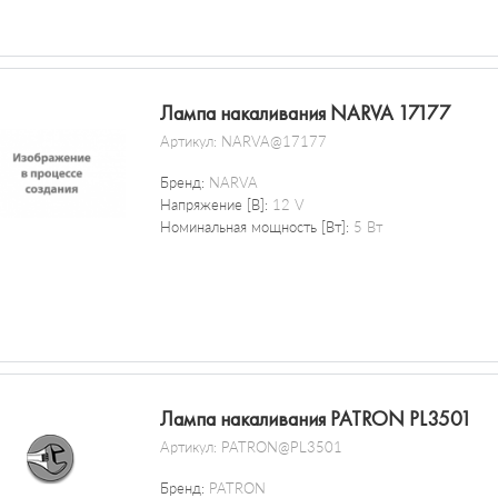
Лампа накаливания NARVA 17177
Артикул:
NARVA@17177
Бренд:
NARVA
Напряжение [В]:
12 V
Номинальная мощность [Вт]:
5 Вт
Лампа накаливания PATRON PL3501
Артикул:
PATRON@PL3501
Бренд:
PATRON