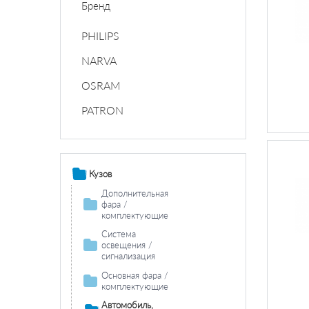
Бренд
PHILIPS
NARVA
OSRAM
PATRON
Кузов
Дополнительная
фара /
комплектующие
Противотуманная
Система
фара /
освещения /
комплектующие
сигнализация
Противотуманная фара
Задний фонарь /
Фара дальнего
Основная фара /
лампа накаливания
комплектующие
света /
комплектующие
комплектующие
Задние фонари /
Лампа накаливания основной
Автомобиль,