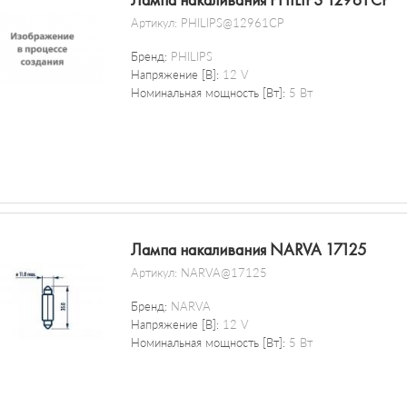
Лампа накаливания PHILIPS 12961CP
Артикул:
PHILIPS@12961CP
Бренд:
PHILIPS
Напряжение [В]:
12 V
Номинальная мощность [Вт]:
5 Вт
Лампа накаливания NARVA 17125
Артикул:
NARVA@17125
Бренд:
NARVA
Напряжение [В]:
12 V
Номинальная мощность [Вт]:
5 Вт