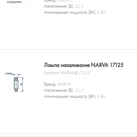
Бренд:
PHILIPS
Напряжение [В]:
12 V
Номинальная мощность [Вт]:
5 Вт
Лампа накаливания NARVA 17125
Артикул:
NARVA@17125
Бренд:
NARVA
Напряжение [В]:
12 V
Номинальная мощность [Вт]:
5 Вт