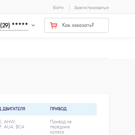
Войти
Зарегистрироваться
 (29) *****
Как заказать?
Д ДВИГАТЕЛЯ
ПРИВОД
E; AHW;
Привод на
P; AUA; BCA
передние
колеса