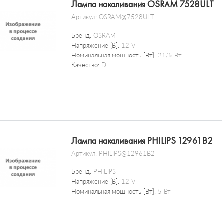
Лампа накаливания OSRAM 7528ULT
Артикул:
OSRAM@7528ULT
Бренд:
OSRAM
Напряжение [В]:
12 V
Номинальная мощность [Вт]:
21/5 Вт
Качество:
D
Лампа накаливания PHILIPS 12961B2
Артикул:
PHILIPS@12961B2
Бренд:
PHILIPS
Напряжение [В]:
12 V
Номинальная мощность [Вт]:
5 Вт