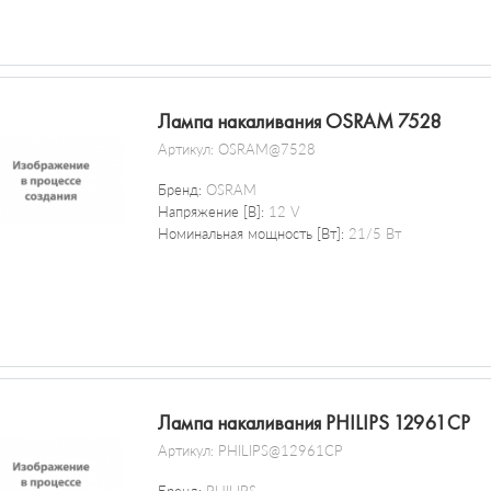
Лампа накаливания OSRAM 7528
Артикул:
OSRAM@7528
Бренд:
OSRAM
Напряжение [В]:
12 V
Номинальная мощность [Вт]:
21/5 Вт
Лампа накаливания PHILIPS 12961CP
Артикул:
PHILIPS@12961CP