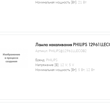
Номинальная мощность [Вт]:
21 Вт
Лампа накаливания PHILIPS 12961LLE
Артикул:
PHILIPS@12961LLECOB2
Бренд:
PHILIPS
Напряжение [В]:
12 V; 5 V
Номинальная мощность [Вт]:
5 Вт; 12 Вт