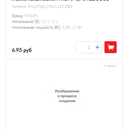
Артикул:
PHILIPS@12961LLECOB2
Бренд:
PHILIPS
Напряжение [В]:
12 V; 5 V
Номинальная мощность [Вт]:
5 Вт; 12 Вт
+
6.95 руб
✓
много