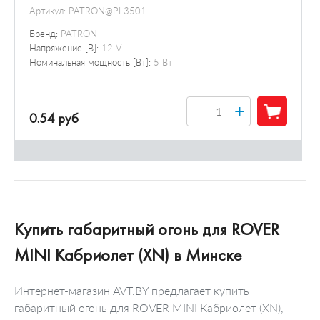
Артикул:
PATRON@PL3501
Бренд:
PATRON
Напряжение [В]:
12 V
Номинальная мощность [Вт]:
5 Вт
+
0.54 руб
Купить габаритный огонь для ROVER
MINI Кабриолет (XN) в Минске
Интернет-магазин AVT.BY предлагает купить
габаритный огонь для ROVER MINI Кабриолет (XN),