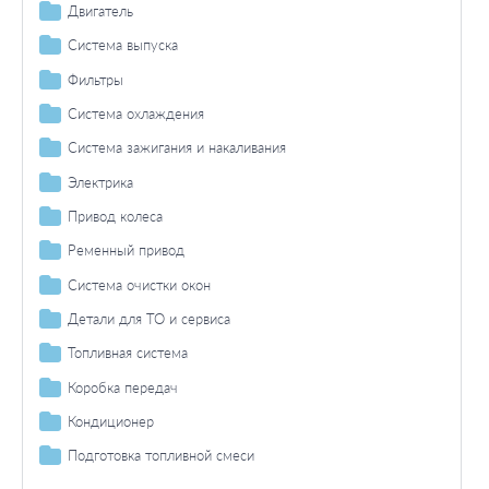
Двигатель
Лампа накаливания задних фонарей
Фонарь сигнала торможения / комплектующие
Механизм газораспределения
Система выпуска
Дополнительный стоп-сигнал
Фонарь указателя поворота / комплектующие
Цепь привода распредвала / натяжение
Прокладки
Лямбда-зонд
Фильтры
Лампа накаливания
Лампа накаливания
Фонарь освещения номерного знака / комплектующие
Комплект цели привода распредвала
Прокладка/комплект прокладок вала
Система смазки
Датчик / зонд
Масляный фильтр
Система охлаждения
Лампа накаливания
Задний противотуманный фонарь / комплектующие
Датчик давления масла
Кривошипношатунный механизм
Топливный фильтр
Термостат / прокладка
Лампа заднего противотуманного фонаря
Фара заднего хода / комплектующие
Система зажигания и накаливания
Сальник / комплект сальников вала
Электроника двигателя
Термостат
Радиаторы
Лампа накаливания
Стояночный / габаритный огонь / комплектующие
Трамблер
Электрика
Ременный привод
Радиатор охлаждения двигателя
Стояночный огонь
Выключатель / датчик
Свеча зажигания
Система освещения / сигнализация
Привод колеса
Клиновой ремень / комплект
Габаритный огонь
Фонарь указателя поворота / комплектующие
Высоковольтные провода
Основная фара / комплектующие
Ремень генератора
Поликлиновой ремень / комплект
Пыльник
Ременный привод
Лампа накаливания
Лампа накаливания
Фонарь освещения номерного знака / комплектующие
Усилитель искры в системе зажигания
Лампа накаливания основной фары
Контрольные приборы
Поликлиновый ремень
Поликлиновой ремень / комплект
Система очистки окон
Лампа накаливания
Задний фонарь / комплектующие
Блок управления / реле
Датчики / переключатели
Прерыватель указателей поворота
Паразитный / ведущий ролик
Поликлиновый ремень
Щетки стеклоочистителя
Детали для ТО и сервиса
Лампа накаливания заднего фонаря
Фонарь сигнала торможения / комплектующие
Реле
Паразитный / ведущий ролик
Интервал регулировки
Топливная система
Лампа накаливания
Задний противотуманный фонарь / комплектующие
Дополнительная фара / комплектующие
Дополнительные работы
Топливный фильтр/ корпус
Коробка передач
Дополнительный стоп-сигнал
Лампа заднего противотуманного фонаря
Фара заднего хода / комплектующие
Фара дальнего света / комплектующие
Датчики
Лампа накаливания
Лампа накаливания фара дальнего света
Ступенчатая коробка передач
Стояночный / габаритный огонь / комплектующие
Противотуманная фара / комплектующие
Кондиционер
Прокладки
Стояночный огонь
Противотуманная фара лампа накаливания
Фонарь, установленный в двери
Фара с автоматической системой стабилизации/запчасти
Датчики
Подготовка топливной смеси
Габаритный огонь
Внутреннее освещение
Приготовление смеси