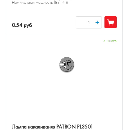
Номинальная мощность [Вт]:
4 Вт
+
0.54 руб
✓
много
Лампа накаливания PATRON PL3501