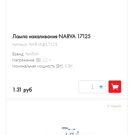
Лампа накаливания NARVA 17125
Артикул:
NARVA@17125
Бренд:
NARVA
Напряжение [В]:
12 V
Номинальная мощность [Вт]:
5 Вт
+
1.31 руб
✓
много