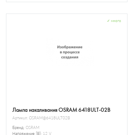
Лампа накаливания
Освещение салона
Дневное освещение
Датчик / зонд
Освещение моторного отделения
✓
много
Освещение багажного отделения
Освещение регулировки вентиляции
Лампа для чтения
Лампа накаливания OSRAM 6418ULT-02B
Артикул:
OSRAM@6418ULT02B
Бренд:
OSRAM
Напряжение [В]:
12 V