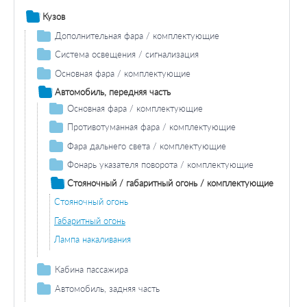
Кузов
Дополнительная фара / комплектующие
Противотуманная фара / комплектующие
Система освещения / сигнализация
Противотуманная фара лампа накаливания
Фара дальнего света / комплектующие
Задний фонарь / комплектующие
Основная фара / комплектующие
Лампа накаливания фара дальнего света
Задние фонари / комплектующие
Лампа накаливания основной фары
Автомобиль, передняя часть
Лампа накаливания задних фонарей
Фонарь сигнала торможения / комплектующие
Основная фара / комплектующие
Дополнительный стоп-сигнал
Лампа накаливания основной фары
Фонарь указателя поворота / комплектующие
Противотуманная фара / комплектующие
Лампа накаливания
Лампа накаливания
Противотуманная фара лампа накаливания
Фонарь освещения номерного знака / комплектующие
Фара дальнего света / комплектующие
Лампа накаливания
Лампа накаливания фара дальнего света
Задний противотуманный фонарь/комплектующие
Фонарь указателя поворота / комплектующие
Лампа заднего противотуманного фонаря
Лампа накаливания
Фара заднего хода / комплектующие
Стояночный / габаритный огонь / комплектующие
Лампа накаливания
Стояночный огонь
Стояночный / габаритный огонь / комплектующие
Стояночный огонь
Габаритный огонь
Фонарь, установленный в двери
Габаритный огонь
Лампа накаливания
Лампа накаливания
Кабина пассажира
Дополнительный стоп-сигнал
Автомобиль, задняя часть
Задние фонари / комплектующие