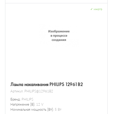
✓
много
Лампа накаливания PHILIPS 12961B2
Артикул:
PHILIPS@12961B2
Бренд:
PHILIPS
Напряжение [В]:
12 V
Номинальная мощность [Вт]:
5 Вт