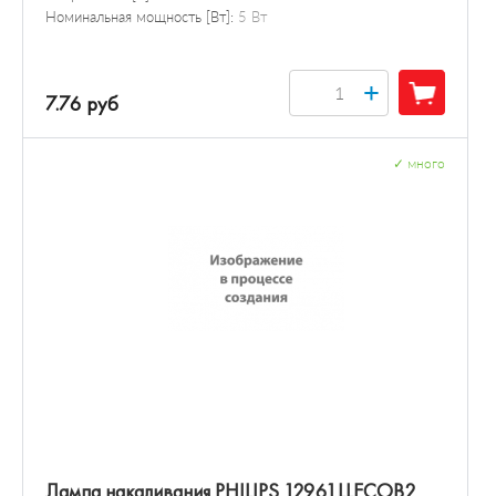
Номинальная мощность [Вт]:
5 Вт
+
7.76 руб
✓
много
Лампа накаливания PHILIPS 12961LLECOB2