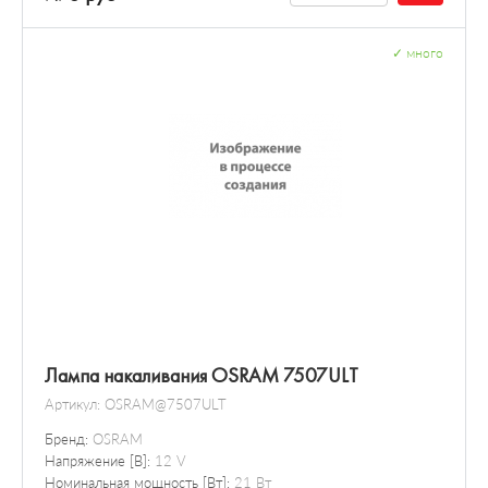
✓
много
Лампа накаливания OSRAM 7507ULT
Артикул:
OSRAM@7507ULT
Бренд:
OSRAM
Напряжение [В]:
12 V
Номинальная мощность [Вт]:
21 Вт