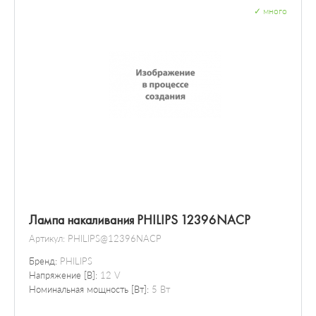
✓
много
Лампа накаливания PHILIPS 12396NACP
Артикул:
PHILIPS@12396NACP
Бренд:
PHILIPS
Напряжение [В]:
12 V
Номинальная мощность [Вт]:
5 Вт