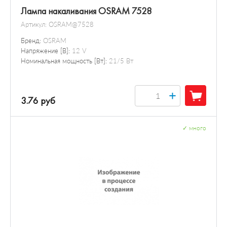
Лампа накаливания OSRAM 7528
Артикул:
OSRAM@7528
Бренд:
OSRAM
Напряжение [В]:
12 V
Номинальная мощность [Вт]:
21/5 Вт
+
3.76 руб
✓
много