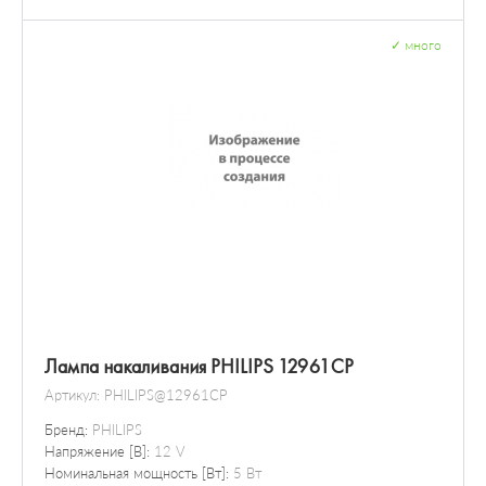
✓
много
Лампа накаливания PHILIPS 12961CP
Артикул:
PHILIPS@12961CP
Бренд:
PHILIPS
Напряжение [В]:
12 V
Номинальная мощность [Вт]:
5 Вт