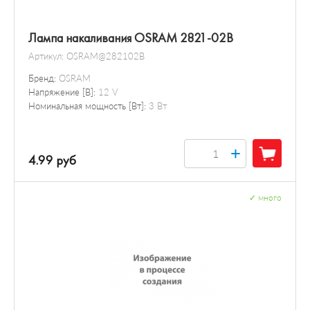
Лампа накаливания OSRAM 2821-02B
Артикул:
OSRAM@282102B
Бренд:
OSRAM
Напряжение [В]:
12 V
Номинальная мощность [Вт]:
3 Вт
+
4.99 руб
✓
много