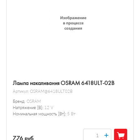
Лампа накаливания OSRAM 6418ULT-02B
Артикул:
OSRAM@6418ULT02B
Бренд:
OSRAM
Напряжение [В]:
12 V
Номинальная мощность [Вт]:
5 Вт
+
7.76 руб