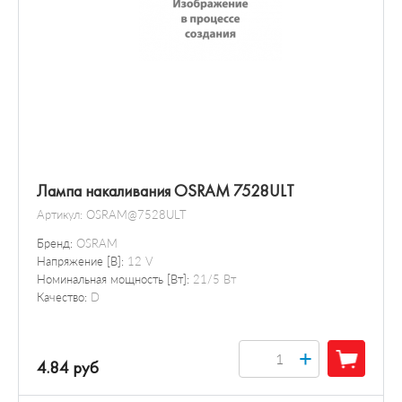
Лампа накаливания OSRAM 7528ULT
Артикул:
OSRAM@7528ULT
Бренд:
OSRAM
Напряжение [В]:
12 V
Номинальная мощность [Вт]:
21/5 Вт
Качество:
D
+
4.84 руб