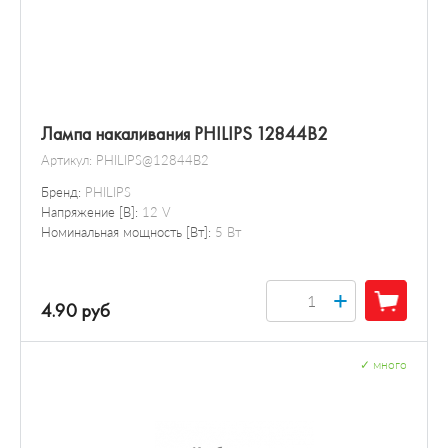
Лампа накаливания PHILIPS 12844B2
Артикул:
PHILIPS@12844B2
Бренд:
PHILIPS
Напряжение [В]:
12 V
Номинальная мощность [Вт]:
5 Вт
+
4.90 руб
✓
много