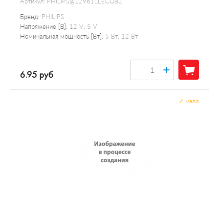
Артикул:
PHILIPS@12961LLECOB2
Бренд:
PHILIPS
Напряжение [В]:
12 V; 5 V
Номинальная мощность [Вт]:
5 Вт; 12 Вт
+
6.95 руб
✓
мало