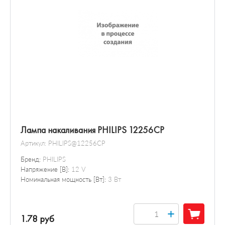
Лампа накаливания PHILIPS 12256CP
Артикул:
PHILIPS@12256CP
Бренд:
PHILIPS
Напряжение [В]:
12 V
Номинальная мощность [Вт]:
3 Вт
+
1.78 руб