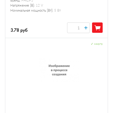
Бренд:
PHILIPS
Напряжение [В]:
12 V
Номинальная мощность [Вт]:
5 Вт
+
3.78 руб
✓
много