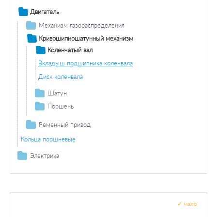
Двигатель
Механизм газораспределения
Распредвал
Кривошипношатунный механизм
Клапан / регулировка
Коленчатый вал
Клапаны / комплектующие
Вкладыш подшипника коленвала
Диск коленвала
Шатун
Вкладыш нижней головки шатуна
Поршень
Поршень
Ременный привод
Поршень в сборе
Шкив генератора
Кольца поршневые
Электрика
Генератор / составляющие
Составляющие
✓
мало