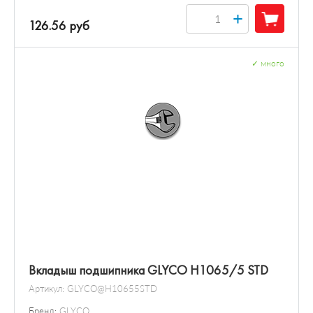
+
126.56 руб
✓
много
Вкладыш подшипника GLYCO H1065/5 STD
Артикул:
GLYCO@H10655STD
Бренд:
GLYCO