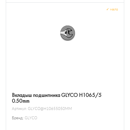
✓
мало
Вкладыш подшипника GLYCO H1065/5
0.50mm
Артикул:
GLYCO@H10655050MM
Бренд:
GLYCO