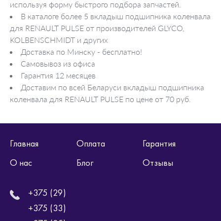
используя форму быстрого подбора запчастей.
В каталоге более 5 вкладыш подшипника коленвала
для RENAULT PULSE от производителей GLYCO,
KOLBENSCHMIDT и других
Доставка по Минску - бесплатно!
Самовывоз из офиса
Гарантия 12 месяцев
Доставим по всей Беларуси вкладыш подшипника
коленвала для RENAULT PULSE по цене от 70 руб.
Главная
Оплата
Гарантия
О нас
Блог
Отзывы
+375 (29)
+375 (33)