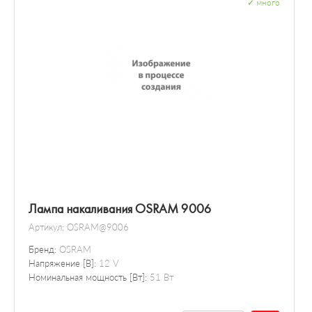
✓
много
Лампа накаливания OSRAM 9006
Артикул:
OSRAM@9006
Бренд:
OSRAM
Напряжение [В]:
12 V
Номинальная мощность [Вт]:
51 Вт