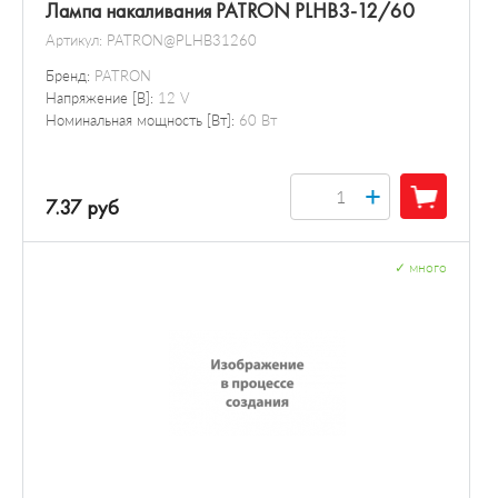
Лампа накаливания PATRON PLHB3-12/60
Артикул:
PATRON@PLHB31260
Бренд:
PATRON
Напряжение [В]:
12 V
Номинальная мощность [Вт]:
60 Вт
+
7.37 руб
✓
много