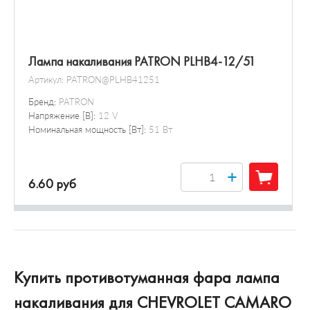
Лампа накаливания PATRON PLHB4-12/51
Артикул:
PATRON@PLHB41251
Бренд:
PATRON
Напряжение [В]:
12 V
Номинальная мощность [Вт]:
51 Вт
+
6.60 руб
Купить противотуманная фара лампа
накаливания для CHEVROLET CAMARO