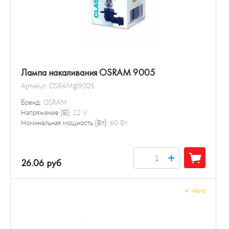
Лампа накаливания OSRAM 9005
Артикул:
OSRAM@9005
Бренд:
OSRAM
Напряжение [В]:
12 V
Номинальная мощность [Вт]:
60 Вт
+
26.06 руб
✓
мало