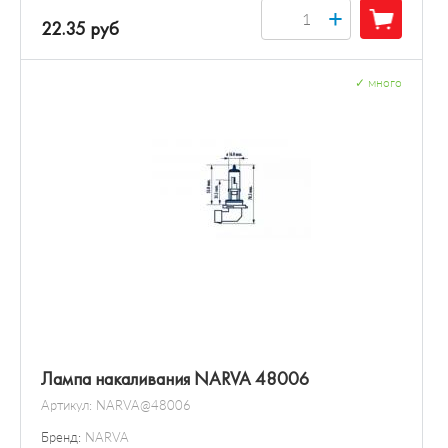
+
22.35 руб
✓
много
Лампа накаливания NARVA 48006
Артикул:
NARVA@48006
Бренд:
NARVA