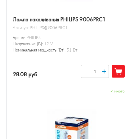
Лампа накаливания PHILIPS 9006PRC1
Артикул:
PHILIPS@9006PRC1
Бренд:
PHILIPS
Напряжение [В]:
12 V
Номинальная мощность [Вт]:
51 Вт
+
28.08 руб
✓
много