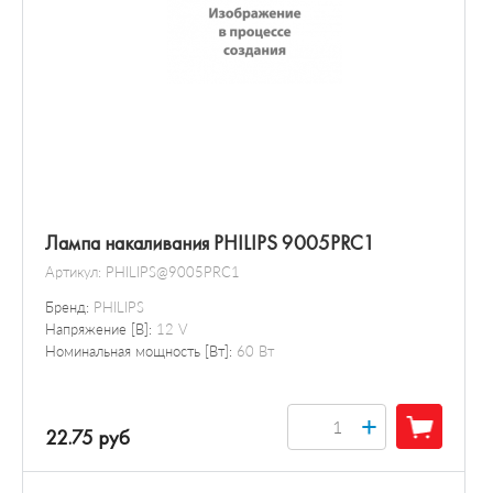
Лампа накаливания PHILIPS 9005PRC1
Артикул:
PHILIPS@9005PRC1
Бренд:
PHILIPS
Напряжение [В]:
12 V
Номинальная мощность [Вт]:
60 Вт
+
22.75 руб