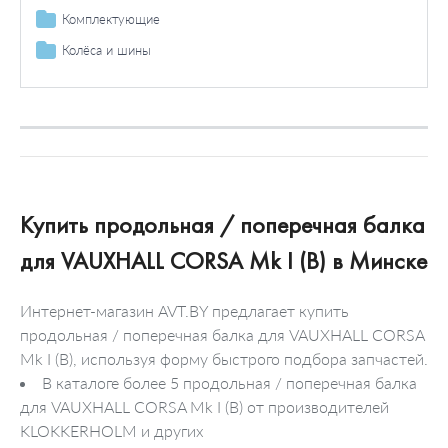
Рециркуляция ОГ-управление ОГ
Расходомер воздуха
Багажник / помещение для груза
Дифференциал
Комплектующие
Датчик / зонд
Багажник / пространство для груза
Колёса и шины
Болты и гайки колеса
Купить продольная / поперечная балка
для VAUXHALL CORSA Mk I (B) в Минске
Интернет-магазин AVT.BY предлагает купить
продольная / поперечная балка для VAUXHALL CORSA
Mk I (B), используя форму быстрого подбора запчастей.
В каталоге более 5 продольная / поперечная балка
для VAUXHALL CORSA Mk I (B) от производителей
KLOKKERHOLM и других