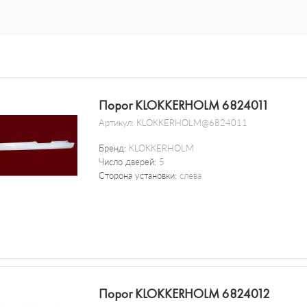
Порог KLOKKERHOLM 6824011
Артикул:
KLOKKERHOLM@6824011
Бренд:
KLOKKERHOLM
Число дверей:
5
Сторона установки:
слева
Порог KLOKKERHOLM 6824012