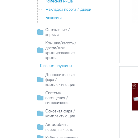
Колесная ниша
Накладки порога / двери
Боковина
Остекление /
зеркала
Зеркала
Крышки/капоты/
двери/люк
крыши/складная
крыша
Двери / комплектующие
Газовые пружины
Дополнительная
фара /
комплектующие
Противотуманная
Система
фара /
освещения /
комплектующие
сигнализация
Противотуманная фара /
Задний фонарь /
Фара дальнего
Основная фара /
вставка
комплектующие
света /
комплектующие
комплектующие
Противотуманная фара
Задние фонари /
Лампа накаливания основной
Автомобиль,
лампа накаливания
комплектующие
Лампа накаливания фара
фары
передняя часть
дальнего света
Лампа накаливания задних
Фонарь сигнала
Основная фара /
Кабина пассажира