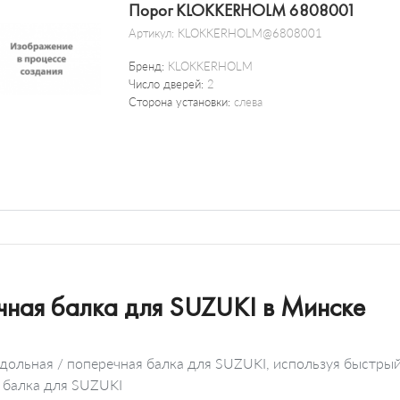
Порог KLOKKERHOLM 6808001
Артикул:
KLOKKERHOLM@6808001
Бренд:
KLOKKERHOLM
Число дверей:
2
Сторона установки:
слева
чная балка для SUZUKI в Минске
дольная / поперечная балка для SUZUKI, используя быстры
я балка для SUZUKI