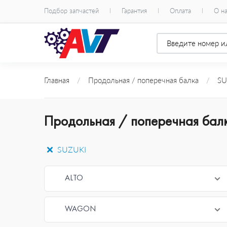
Подбор запчастей
Гарантия
Оплата
О н
Главная
/
Продольная / поперечная балка
/
SU
Продольная / поперечная бал
SUZUKI
ALTO
WAGON