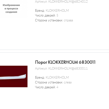
Артикул:
KLOKKERHOLM@6824012
Бренд:
KLOKKERHOLM
Число дверей:
5
Сторона установки:
справа
Порог KLOKKERHOLM 6830011
Артикул:
KLOKKERHOLM@6830011
Бренд:
KLOKKERHOLM
Сторона установки:
слева
Число дверей:
4