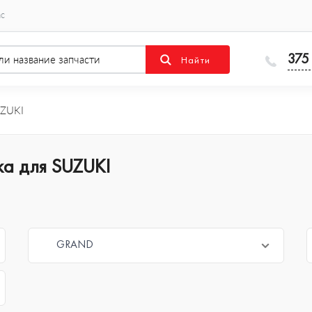
ас
375
ZUKI
ка для SUZUKI
GRAND