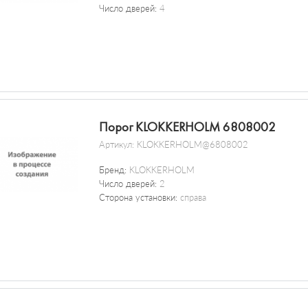
Число дверей:
4
Порог KLOKKERHOLM 6808002
Артикул:
KLOKKERHOLM@6808002
Бренд:
KLOKKERHOLM
Число дверей:
2
Сторона установки:
справа