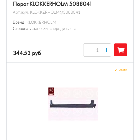
Порог KLOKKERHOLM 5088041
Артикул:
KLOKKERHOLM@5088041
Бренд:
KLOKKERHOLM
Сторона установки:
спереди слева
+
344.53 руб
✓
мало