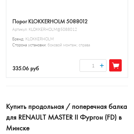
Порог KLOKKERHOLM 5088012
Артикул:
KLOKKERHOLM@5088012
Бренд:
KLOKKERHOLM
Сторона установки:
боковой монтаж; справа
+
335.06 руб
Купить продольная / поперечная балка
для RENAULT MASTER II Фургон (FD) в
Минске