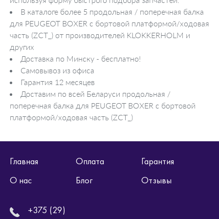
В каталоге более 5 продольная / поперечная балка
для PEUGEOT BOXER c бортовой платформой/ходовая
часть (ZCT_) от производителей KLOKKERHOLM и
других
Доставка по Минску - бесплатно!
Самовывоз из офиса
Гарантия 12 месяцев
Доставим по всей Беларуси продольная /
поперечная балка для PEUGEOT BOXER c бортовой
платформой/ходовая часть (ZCT_)
Главная
Оплата
Гарантия
О нас
Блог
Отзывы
+375 (29)