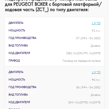
для PEUGEOT BOXER c бортовой платформой/
ходовая часть (ZCT_) по типу двигателя:
ДВИГАТЕЛЬ
1.9 TD
МОЩНОСТЬ
92 л.с.
ГОД ПРОИЗВОДСТВА
07.1994 - 04.2002
ВИД ТОПЛИВА
Дизель
КОД ДВИГАТЕЛЯ
D8C (XUD9UTF); XUD9TE
ПРИВОД
Привод на передние колеса
ДВИГАТЕЛЬ
1.9 TD
МОЩНОСТЬ
90 л.с.
ГОД ПРОИЗВОДСТВА
06.1994 - 04.2002
ВИД ТОПЛИВА
Дизель
КОД ДВИГАТЕЛЯ
DHY (XUD9TE); XUD9TE