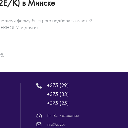
2E/K) в Минске
пользуя форму быстрого подбора запчастей.
KKERHOLM и других
б.
+375 (29)
+375 (33)
+375 (25)
Пн. Вс. - выходные
info@avt.by