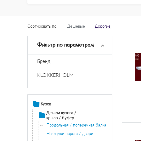
Сортировать по:
Дешевые
Дорогие
Фильтр по параметрам
Бренд
KLOKKERHOLM
Кузов
Детали кузова /
крыло / буфер
Продольная / поперечная балка
Накладки порога / двери