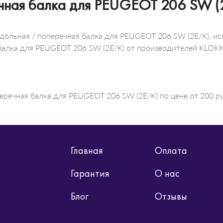
ечная балка для PEUGEOT 206 SW (
дольная / поперечная балка для PEUGEOT 206 SW (2E/K), ис
я балка для PEUGEOT 206 SW (2E/K) от производителей KLO
еречная балка для PEUGEOT 206 SW (2E/K) по цене от 200 ру
Главная
Оплата
Гарантия
О нас
Блог
Отзывы