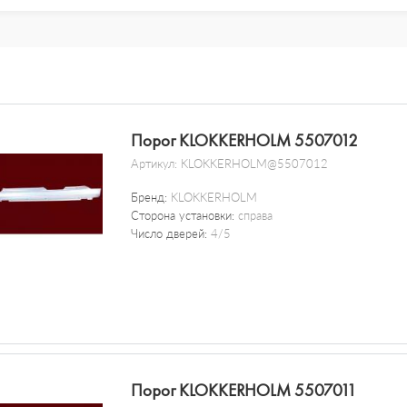
Порог KLOKKERHOLM 5507012
Артикул:
KLOKKERHOLM@5507012
Бренд:
KLOKKERHOLM
Сторона установки:
справа
Число дверей:
4/5
Порог KLOKKERHOLM 5507011