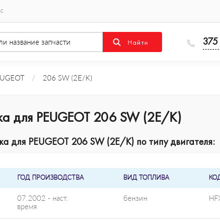
ас
375
EUGEOT
/
206 SW (2E/K)
ка для PEUGEOT 206 SW (2E/K)
а для PEUGEOT 206 SW (2E/K) по типу двигателя:
ГОД ПРОИЗВОДСТВА
ВИД ТОПЛИВА
КО
07.2002 - наст.
бензин
HFX
время