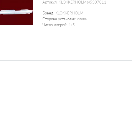
Артикул:
KLOKKERHOLM@5507011
Бренд:
KLOKKERHOLM
Сторона установки:
слева
Число дверей:
4/5