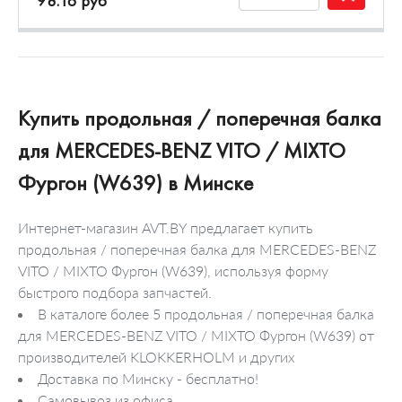
98.16 руб
Купить продольная / поперечная балка
для MERCEDES-BENZ VITO / MIXTO
Фургон (W639) в Минске
Интернет-магазин AVT.BY предлагает купить
продольная / поперечная балка для MERCEDES-BENZ
VITO / MIXTO Фургон (W639), используя форму
быстрого подбора запчастей.
В каталоге более 5 продольная / поперечная балка
для MERCEDES-BENZ VITO / MIXTO Фургон (W639) от
производителей KLOKKERHOLM и других
Доставка по Минску - бесплатно!
Самовывоз из офиса