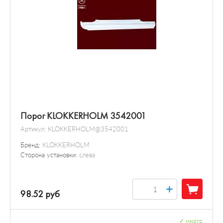
Порог KLOKKERHOLM 3542001
Артикул:
KLOKKERHOLM@3542001
Бренд:
KLOKKERHOLM
Сторона установки:
слева
+
98.52 руб
✓
много