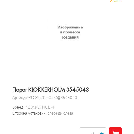
✓
мало
Порог KLOKKERHOLM 3545043
Артикул:
KLOKKERHOLM@3545043
Бренд:
KLOKKERHOLM
Сторона установки:
спереди слева
+