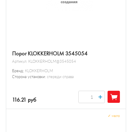
Порог KLOKKERHOLM 3545054
Артикул:
KLOKKERHOLM@3545054
Бренд:
KLOKKERHOLM
Сторона установки:
спереди справа
+
116.21 руб
✓
мало