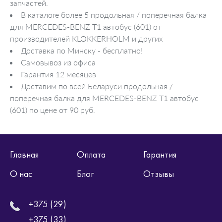
запчастей.
В каталоге более 5 продольная / поперечная балка
для MERCEDES-BENZ T1 автобус (601) от
производителей KLOKKERHOLM и других
Доставка по Минску - бесплатно!
Самовывоз из офиса
Гарантия 12 месяцев
Доставим по всей Беларуси продольная /
поперечная балка для MERCEDES-BENZ T1 автобус
(601) по цене от 90 руб.
Главная
Оплата
Гарантия
О нас
Блог
Отзывы
+375 (29)
+375 (33)