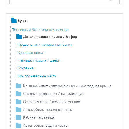
Кузов
Топливный бак / комплектующие
Детали кузова / крыло / буфер
Продольная / поперечная балка
Колесная ниша
Накладки порога / двери
Боковина
Крыло/навесные части
Крышки/капоты/двери/люк крыши/складная крыша
Двери / комплектующие
Система освещения / сигнализация
Задний фонарь / комплектующие
Основная фара / комплектующие
Задние фонари / комплектующие
Лампа накаливания основной фары
Автомобиль, передняя часть
Лампа накаливания задних фонарей
Фонарь сигнала торможения / комплектующие
Крыло/навесные части
Кабина пассажира
Лампа накаливания
Фонарь указателя поворота / комплектующие
Основная фара / комплектующие
Накладки порога / двери
Автомобиль, задняя часть