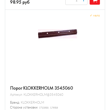
98.95 руб
✓
мало
Порог KLOKKERHOLM 3545060
Артикул:
KLOKKERHOLM@3545060
Бренд:
KLOKKERHOLM
Сторона установки:
справа; слева