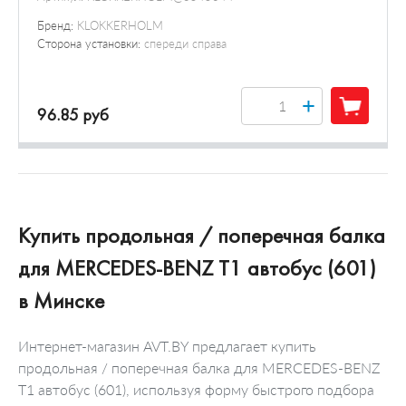
Бренд:
KLOKKERHOLM
Сторона установки:
спереди справа
+
96.85 руб
Купить продольная / поперечная балка
для MERCEDES-BENZ T1 автобус (601)
в Минске
Интернет-магазин AVT.BY предлагает купить
продольная / поперечная балка для MERCEDES-BENZ
T1 автобус (601), используя форму быстрого подбора