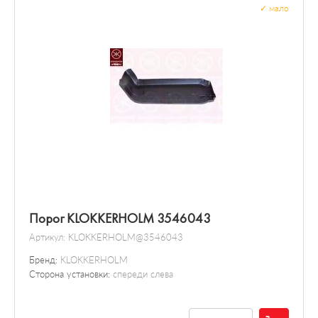
Расходомер воздуха
✓
мало
Карданный вал
Выключатель / реле
Подвесной подшипник
Датчик / зонд
Порог KLOKKERHOLM 3546043
Артикул:
KLOKKERHOLM@3546043
Бренд:
KLOKKERHOLM
Сторона установки:
спереди слева