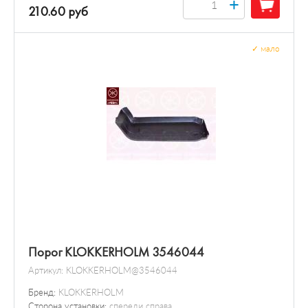
+
210.60 руб
✓
мало
Порог KLOKKERHOLM 3546044
Артикул:
KLOKKERHOLM@3546044
Бренд:
KLOKKERHOLM
Сторона установки:
спереди справа