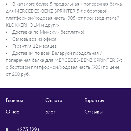
В каталоге более 5 продольная / поперечная балка
для MERCEDES-BENZ SPRINTER 5-t c бортовой
платформой/ходовая часть (905) от производителей
KLOKKERHOLM и других
Доставка по Минску - бесплатно!
Самовывоз из офиса
Гарантия 12 месяцев
Доставим по всей Беларуси продольная /
поперечная балка для MERCEDES-BENZ SPRINTER 5-t
c бортовой платформой/ходовая часть (905) по цене
от 200 руб.
Главная
Оплата
Гарантия
О нас
Блог
Отзывы
+375 (29)