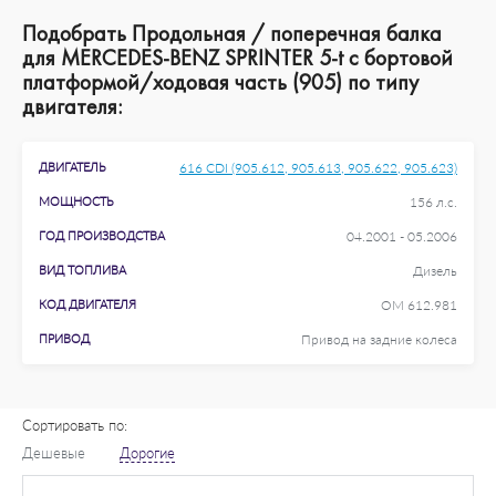
Подобрать Продольная / поперечная балка
для MERCEDES-BENZ SPRINTER 5-t c бортовой
платформой/ходовая часть (905) по типу
двигателя:
ДВИГАТЕЛЬ
616 CDI (905.612, 905.613, 905.622, 905.623)
МОЩНОСТЬ
156 л.с.
ГОД ПРОИЗВОДСТВА
04.2001 - 05.2006
ВИД ТОПЛИВА
Дизель
КОД ДВИГАТЕЛЯ
OM 612.981
ПРИВОД
Привод на задние колеса
Сортировать по:
Дешевые
Дорогие