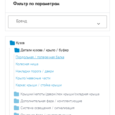
Фильтр по параметрам
Бренд
Кузов
Детали кузова / крыло / буфер
Продольная / поперечная балка
Колесная ниша
Накладки порога / двери
Крыло/навесные части
Каркас крыши / стойка крыши
Крышки/капоты/двери/люк крыши/складная крыша
Двери / комплектующие
Дополнительная фара / комплектующие
Противотуманная фара / комплектующие
Система освещения / сигнализация
Противотуманная фара лампа накаливания
Фара дальнего света / комплектующие
Задний фонарь / комплектующие
Основная фара / комплектующие