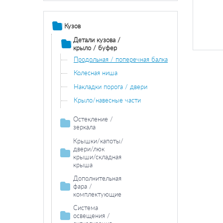
Кузов
Детали кузова /
крыло / буфер
Продольная / поперечная балка
Колесная ниша
Накладки порога / двери
Крыло/навесные части
Остекление /
зеркала
Зеркала
Крышки/капоты/
двери/люк
крыши/складная
крыша
Двери / комплектующие
Дополнительная
фара /
комплектующие
Противотуманная
Система
фара /
освещения /
комплектующие