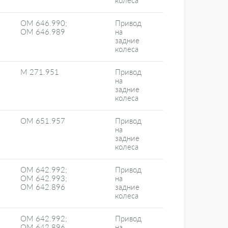
колеса
OM 646.990;
Привод
OM 646.989
на
задние
колеса
M 271.951
Привод
на
задние
колеса
OM 651.957
Привод
на
задние
колеса
OM 642.992;
Привод
OM 642.993;
на
OM 642.896
задние
колеса
OM 642.992;
Привод
OM 642.896
на