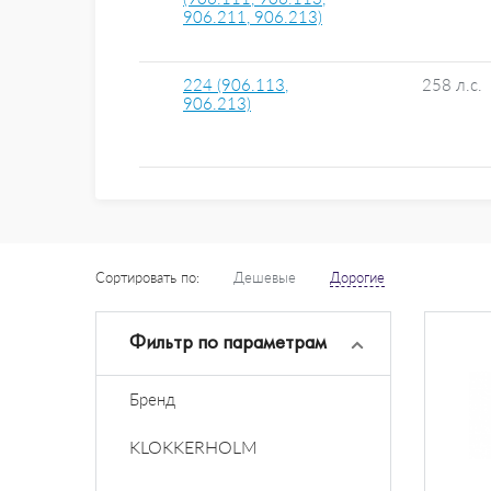
906.211, 906.213)
224 (906.113,
258 л.с.
906.213)
Сортировать по:
Дешевые
Дорогие
Фильтр по параметрам
Бренд
KLOKKERHOLM