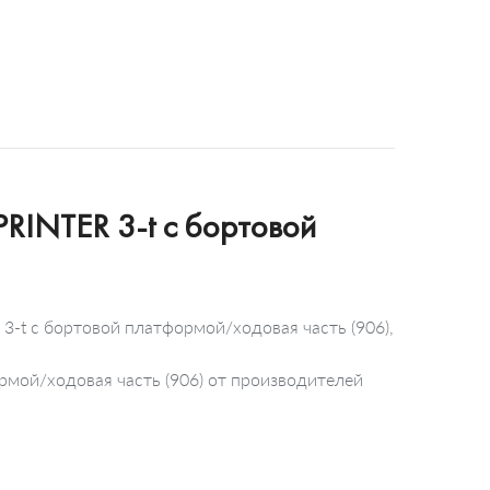
RINTER 3-t c бортовой
-t c бортовой платформой/ходовая часть (906),
рмой/ходовая часть (906) от производителей