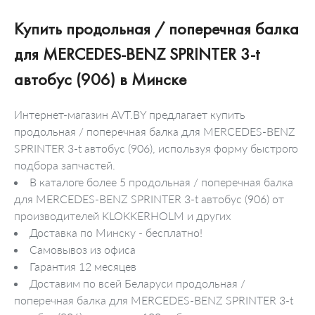
Купить продольная / поперечная балка
для MERCEDES-BENZ SPRINTER 3-t
автобус (906) в Минске
Интернет-магазин AVT.BY предлагает купить
продольная / поперечная балка для MERCEDES-BENZ
SPRINTER 3-t автобус (906), используя форму быстрого
подбора запчастей.
В каталоге более 5 продольная / поперечная балка
для MERCEDES-BENZ SPRINTER 3-t автобус (906) от
производителей KLOKKERHOLM и других
Доставка по Минску - бесплатно!
Самовывоз из офиса
Гарантия 12 месяцев
Доставим по всей Беларуси продольная /
поперечная балка для MERCEDES-BENZ SPRINTER 3-t