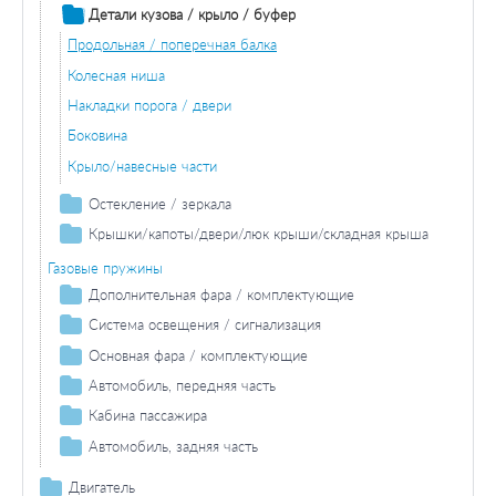
Детали кузова / крыло / буфер
Продольная / поперечная балка
Колесная ниша
Накладки порога / двери
Боковина
Крыло/навесные части
Остекление / зеркала
Зеркала
Крышки/капоты/двери/люк крыши/складная крыша
Двери / комплектующие
Газовые пружины
Крышка багажника / грузового багажника
Дополнительная фара / комплектующие
Противотуманная фара / комплектующие
Система освещения / сигнализация
Противотуманная фара лампа накаливания
Фара дальнего света / комплектующие
Задний фонарь / комплектующие
Основная фара / комплектующие
Лампа накаливания фара дальнего света
Задний фонарь
Задние фонари / комплектующие
Лампа накаливания основной фары
Автомобиль, передняя часть
Лампа накаливания задних фонарей
Фонарь сигнала торможения / комплектующие
Крыло/навесные части
Кабина пассажира
Дополнительный стоп-сигнал
Фонарь указателя поворота / комплектующие
Основная фара / комплектующие
Накладки порога / двери
Автомобиль, задняя часть
Лампа накаливания
Лампа накаливания
Лампа накаливания основной фары
Фонарь освещения номерного знака / комплектующие
Противотуманная фара / комплектующие
Задний фонарь / комплектующие
Двери / комплектующие
Двигатель