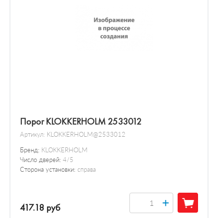
Порог KLOKKERHOLM 2533012
Артикул:
KLOKKERHOLM@2533012
Бренд:
KLOKKERHOLM
Число дверей:
4/5
Сторона установки:
справа
+
417.18 руб