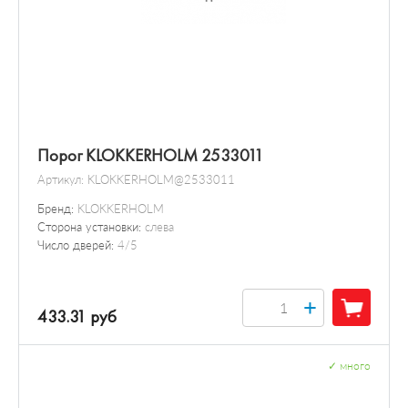
Порог KLOKKERHOLM 2533011
Артикул:
KLOKKERHOLM@2533011
Бренд:
KLOKKERHOLM
Сторона установки:
слева
Число дверей:
4/5
+
433.31 руб
✓
много