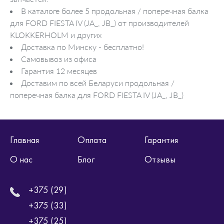
В каталоге более 5 продольная / поперечная балка
для FORD FIESTA IV (JA_, JB_) от производителей
KLOKKERHOLM и других
Доставка по Минску - бесплатно!
Самовывоз из офиса
Гарантия 12 месяцев
Доставим по всей Беларуси продольная /
поперечная балка для FORD FIESTA IV (JA_, JB_)
Главная
Оплата
Гарантия
О нас
Блог
Отзывы
+375 (29)
+375 (33)
+375 (25)