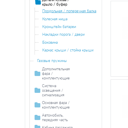
крыло / буфер
Продольная / поперечная балка
Колесная ниша
Кронштейн батареи
Накладки порога / двери
Боковина
Каркас крыши / стойка крыши
Газовые пружины
Дополнительная
фара /
комплектующие
Противотуманная
Система
фара /
освещения /
комплектующие
сигнализация
Противотуманная фара
Задний фонарь /
Фара дальнего
Основная фара /
лампа накаливания
комплектующие
света /
комплектующие
комплектующие
Задние фонари /
Лампа накаливания основной
Автомобиль,
комплектующие
Лампа накаливания фара
фары
передняя часть
дальнего света
Лампа накаливания задних
Фонарь сигнала
Основная фара /
Кабина пассажира