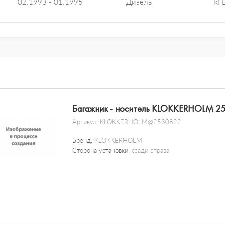
02.1993 - 01.1995
Дизель
RF
Багажник - носитель KLOKKERHOLM 2
Артикул:
KLOKKERHOLM@2530822
Бренд:
KLOKKERHOLM
Сторона установки:
сзади справа