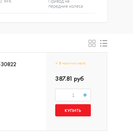
D; RFK
Привод на
передние колеса
530822
✓
В наличии
мало
387.81 руб
+