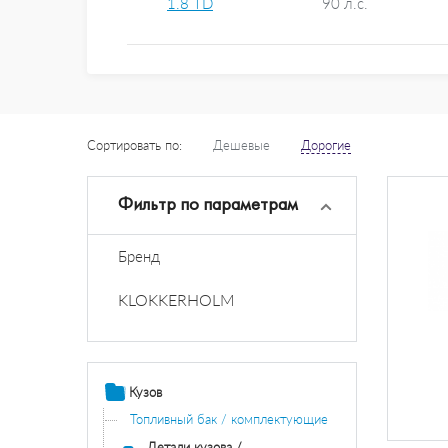
1.8 TD
90 л.с.
Сортировать по:
Дешевые
Дорогие
Фильтр по параметрам
Бренд
KLOKKERHOLM
Кузов
Топливный бак / комплектующие
Детали кузова /