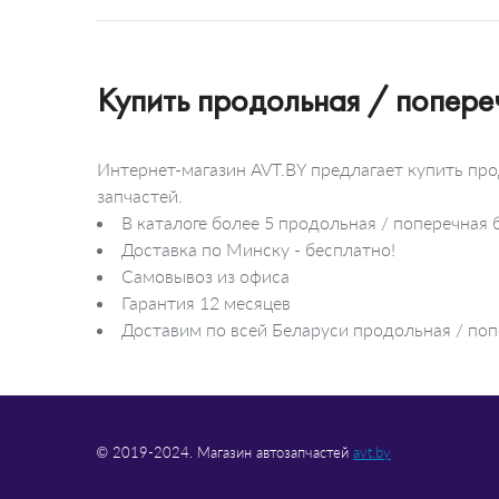
Лампа накаливания
Освещение салона
Дневное освещение
Освещение моторного
отделения
Купить продольная / попере
Освещение багажного
отделения
Освещение регулировки
вентиляции
Интернет-магазин AVT.BY предлагает купить пр
Лампа для чтения
запчастей.
В каталоге более 5 продольная / поперечна
Доставка по Минску - бесплатно!
Самовывоз из офиса
Гарантия 12 месяцев
Доставим по всей Беларуси продольная / поп
© 2019-2024. Магазин автозапчастей
avt.by