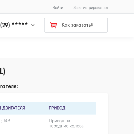
Войти
Зарегистрироваться
 (29) *****
Как заказать?
L)
гателя:
Д ДВИГАТЕЛЯ
ПРИВОД
; J4B
Привод на
передние колеса