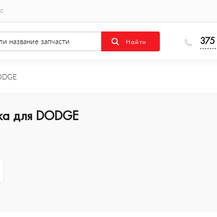
ас
375
ODGE
лка для DODGE