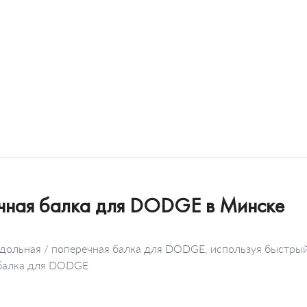
ечная балка для DODGE в Минске
одольная / поперечная балка для DODGE, используя быстры
 балка для DODGE