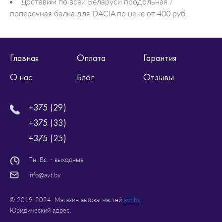
Доставим по всей Беларуси продольная /
поперечная балка для DACIA по цене от 400 руб.
Главная
Оплата
Гарантия
О нас
Блог
Отзывы
+375 (29)
+375 (33)
+375 (25)
Пн. Вс. - выходные
info@avt.by
© 2019-2024. Магазин автозапчастей
avt.by
Юридический адрес: