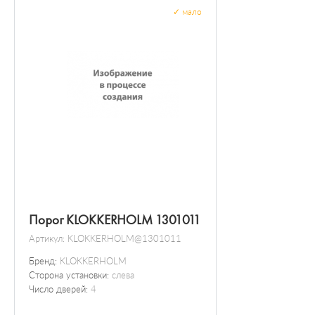
✓
мало
Порог KLOKKERHOLM 1301011
Артикул:
KLOKKERHOLM@1301011
Бренд:
KLOKKERHOLM
Сторона установки:
слева
Число дверей:
4