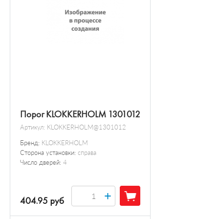
Порог KLOKKERHOLM 1301012
Артикул:
KLOKKERHOLM@1301012
Бренд:
KLOKKERHOLM
Сторона установки:
справа
Число дверей:
4
+
404.95 руб