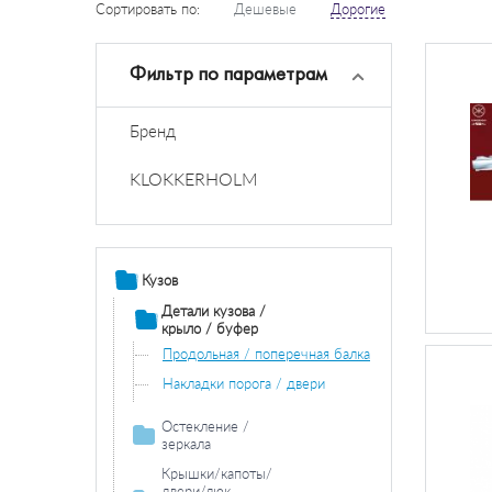
Сортировать по:
Дешевые
Дорогие
Фильтр по параметрам
Бренд
KLOKKERHOLM
Кузов
Детали кузова /
крыло / буфер
Продольная / поперечная балка
Накладки порога / двери
Остекление /
зеркала
Зеркала
Крышки/капоты/
двери/люк