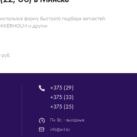
 используя форму быстрого подбора запчастей.
KLOKKERHOLM и других
 руб.
+375 (29)
+375 (33)
+375 (25)
Пн. Вс. - выходные
info@avt.by