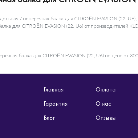
дольная / поперечная балка для CITROËN EVASION (22, U6),
я балка для CITROËN EVASION (22, U6) от производителей 
еречная балка для CITROËN EVASION (22, U6) по цене от 300
Главная
Оплата
Гарантия
О нас
Блог
Отзывы