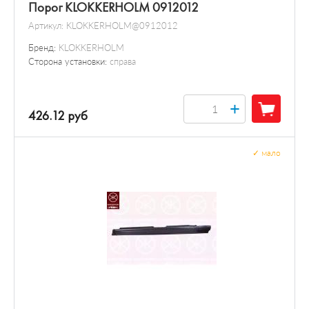
Порог KLOKKERHOLM 0912012
Артикул:
KLOKKERHOLM@0912012
Бренд:
KLOKKERHOLM
Сторона установки:
справа
+
426.12 руб
✓
мало