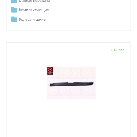
Багажник / помещение для груза
Главная передача
Прокладки
Датчик / зонд
Дифференциал
Комплектующие
Багажник / пространство для груза
Колёса и шины
Болты и гайки колеса
✓
много