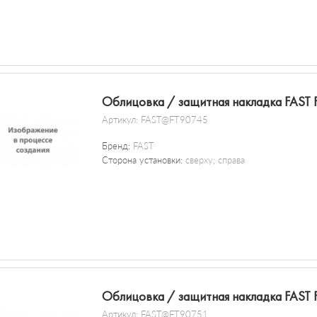
Облицовка / защитная накладка FAST
Артикул:
FAST@FT90745
Бренд:
FAST
Сторона установки:
сверху; справа
Облицовка / защитная накладка FAST
Артикул:
FAST@FT90751