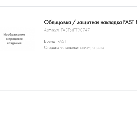
Облицовка / защитная накладка FAST
Артикул:
FAST@FT90747
Бренд:
FAST
Сторона установки:
снизу; справа