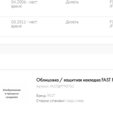
04.2006 - наст.
Дизель
F
время
(
03.2011 - наст.
Дизель
F
время
(
Облицовка / защитная накладка FAST
Артикул:
FAST@FT90752
Бренд:
FAST
Сторона установки:
сзади слева