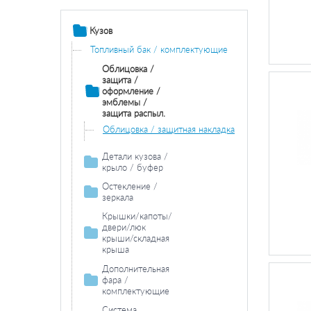
Кузов
Топливный бак / комплектующие
Облицовка /
защита /
оформление /
эмблемы /
защита распыл.
Облицовка / защитная накладка
Детали кузова /
крыло / буфер
Продольная / поперечная балка
Остекление /
зеркала
Колесная ниша
Зеркала
Крышки/капоты/
Накладки порога / двери
двери/люк
крыши/складная
Боковина
крыша
Буфер / составляющие
Капот двигателя /
Дополнительная
составляющие / изоляция
Передняя решетка / обшивка
фара /
комплектующие
Двери / комплектующие
Покрытие/покрышка
Противотуманная
Система