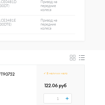
1CE0481D
Привод на
F30DT)
передние
колеса
1CE3481E
Привод на
F30DTE)
передние
колеса
 FT90752
✓
В наличии
мало
122.06 руб
+