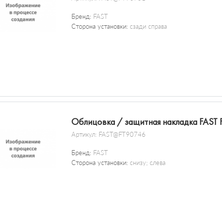
Бренд:
FAST
Сторона установки:
сзади справа
Облицовка / защитная накладка FAST
Артикул:
FAST@FT90746
Бренд:
FAST
Сторона установки:
снизу; слева