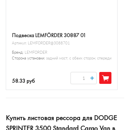
Подвеска LEMFÖRDER 30887 01
Артикул:
LEMFORDER@3088701
Бренд:
LEMFORDER
Сторона установки:
задний мост; с обеих сторон; спереди
+
58.33 руб
Купить листовая рессора для DODGE
SPRINTER 3500 Standard Cargo Van в