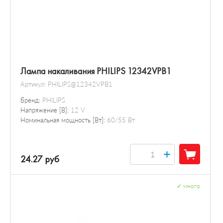
Лампа накаливания PHILIPS 12342VPB1
Артикул:
PHILIPS@12342VPB1
Бренд:
PHILIPS
Напряжение [В]:
12 V
Номинальная мощность [Вт]:
60/55 Вт
+
24.27 руб
✓
много