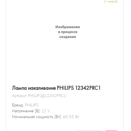
✓
много
Лампа накаливания PHILIPS 12342PRC1
Артикул:
PHILIPS@12342PRC1
Бренд:
PHILIPS
Напряжение [В]:
12 V
Номинальная мощность [Вт]:
60/55 Вт