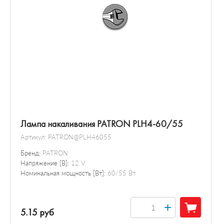
Лампа накаливания PATRON PLH4-60/55
Артикул:
PATRON@PLH46055
Бренд:
PATRON
Напряжение [В]:
12 V
Номинальная мощность [Вт]:
60/55 Вт
+
5.15 руб