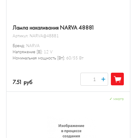
Лампа накаливания NARVA 48881
Артикул:
NARVA@48881
Бренд:
NARVA
Напряжение [В]:
12 V
Номинальная мощность [Вт]:
60/55 Вт
+
7.51 руб
✓
много