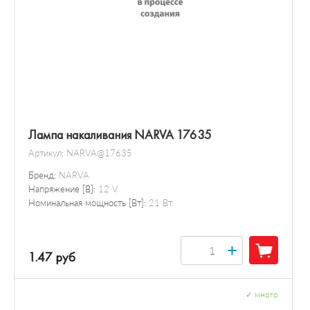
Лампа накаливания NARVA 17635
Артикул:
NARVA@17635
Бренд:
NARVA
Напряжение [В]:
12 V
Номинальная мощность [Вт]:
21 Вт
+
1.47 руб
✓
много