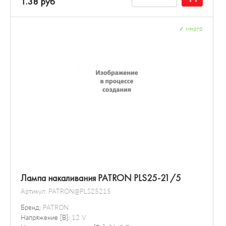
1.38 руб
✓
много
Лампа накаливания PATRON PLS25-21/5
Артикул:
PATRON@PLS25215
Бренд:
PATRON
Напряжение [В]:
12 V