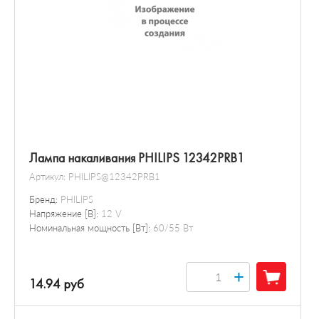
Лампа накаливания PHILIPS 12342PRB1
Артикул:
PHILIPS@12342PRB1
Бренд:
PHILIPS
Напряжение [В]:
12 V
Номинальная мощность [Вт]:
60/55 Вт
+
14.94 руб