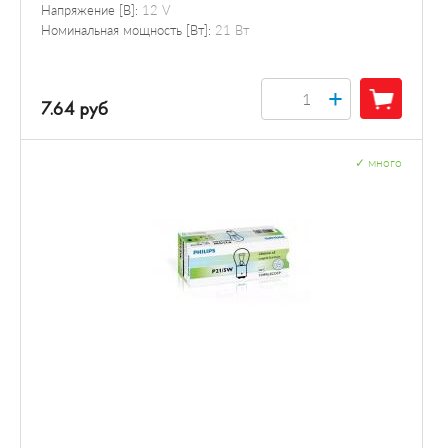
Напряжение [В]:
12 V
Номинальная мощность [Вт]:
21 Вт
+
7.64 руб
✓
много