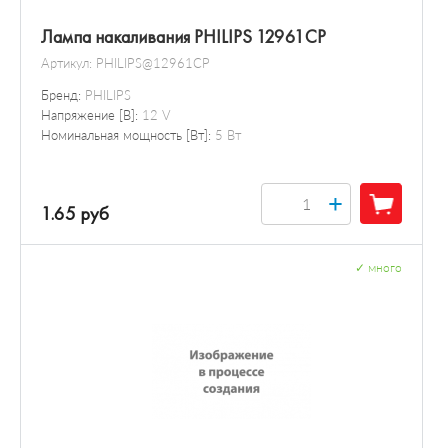
Лампа накаливания PHILIPS 12961CP
Артикул:
PHILIPS@12961CP
Бренд:
PHILIPS
Напряжение [В]:
12 V
Номинальная мощность [Вт]:
5 Вт
+
1.65 руб
✓
много