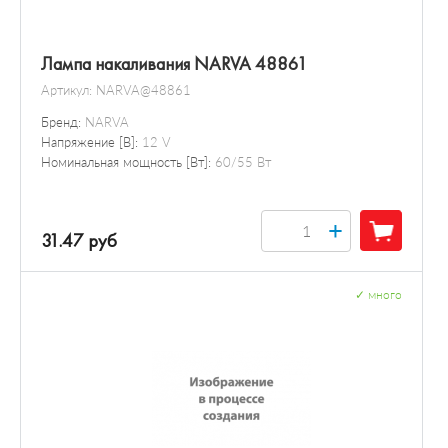
Лампа накаливания NARVA 48861
Артикул:
NARVA@48861
Бренд:
NARVA
Напряжение [В]:
12 V
Номинальная мощность [Вт]:
60/55 Вт
+
31.47 руб
✓
много