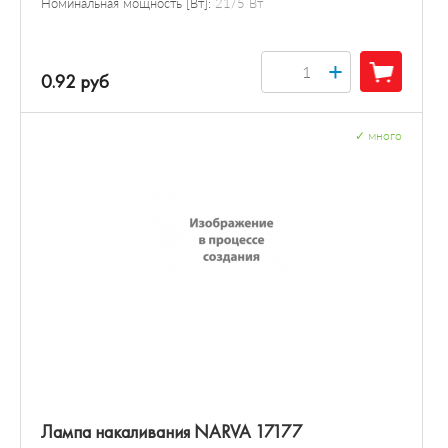
Номинальная мощность [Вт]:
21/5 Вт
+
0.92 руб
✓
много
Лампа накаливания NARVA 17177