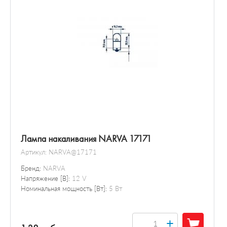
Лампа накаливания NARVA 17171
Артикул:
NARVA@17171
Бренд:
NARVA
Напряжение [В]:
12 V
Номинальная мощность [Вт]:
5 Вт
+