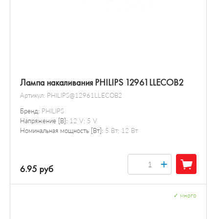
Лампа накаливания PHILIPS 12961LLECOB2
Артикул:
PHILIPS@12961LLECOB2
Бренд:
PHILIPS
Напряжение [В]:
12 V; 5 V
Номинальная мощность [Вт]:
5 Вт; 12 Вт
+
6.95 руб
✓
много