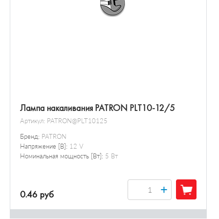
Лампа накаливания PATRON PLT10-12/5
Артикул:
PATRON@PLT10125
Бренд:
PATRON
Напряжение [В]:
12 V
Номинальная мощность [Вт]:
5 Вт
+
0.46 руб