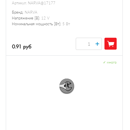
Артикул:
NARVA@17177
Бренд:
NARVA
Напряжение [В]:
12 V
Номинальная мощность [Вт]:
5 Вт
+
0.91 руб
✓
много