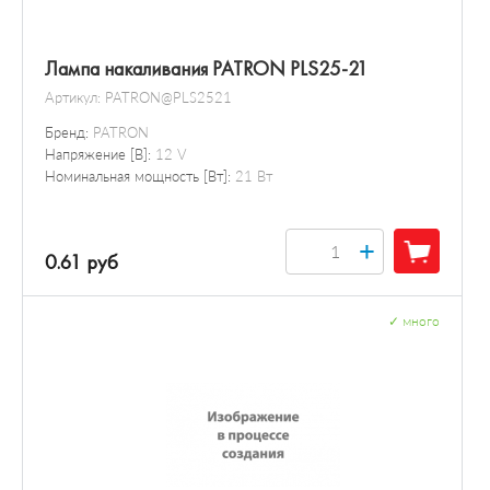
Лампа накаливания PATRON PLS25-21
Артикул:
PATRON@PLS2521
Бренд:
PATRON
Напряжение [В]:
12 V
Номинальная мощность [Вт]:
21 Вт
+
0.61 руб
✓
много