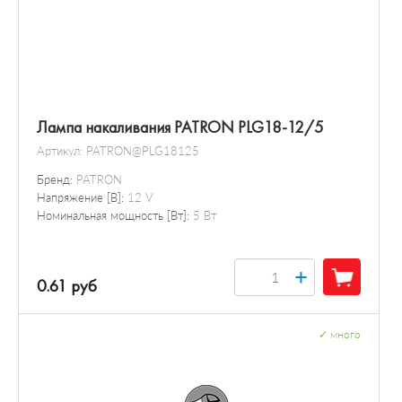
Лампа накаливания PATRON PLG18-12/5
Артикул:
PATRON@PLG18125
Бренд:
PATRON
Напряжение [В]:
12 V
Номинальная мощность [Вт]:
5 Вт
+
0.61 руб
✓
много