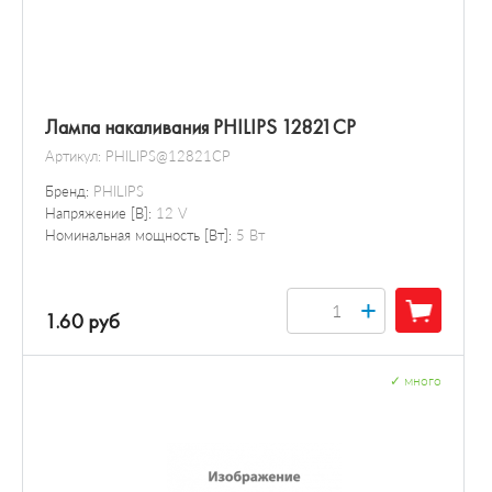
Лампа накаливания PHILIPS 12821CP
Артикул:
PHILIPS@12821CP
Бренд:
PHILIPS
Напряжение [В]:
12 V
Номинальная мощность [Вт]:
5 Вт
+
1.60 руб
✓
много