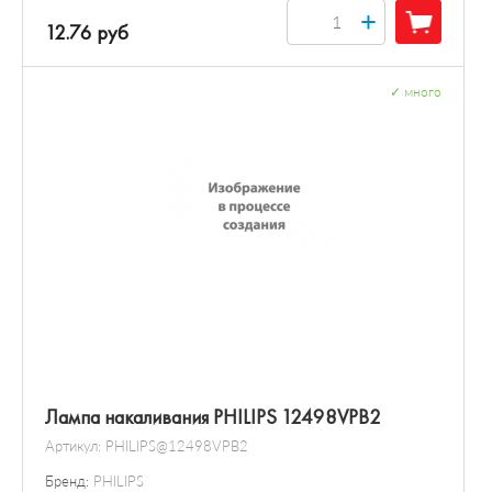
+
12.76 руб
✓
много
Лампа накаливания PHILIPS 12498VPB2
Артикул:
PHILIPS@12498VPB2
Бренд:
PHILIPS