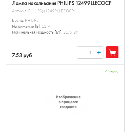
Лампа накаливания PHILIPS 12499LLECOCP
Артикул:
PHILIPS@12499LLECOCP
Бренд:
PHILIPS
Напряжение [В]:
12 V
Номинальная мощность [Вт]:
21/5 Вт
+
7.53 руб
✓
много