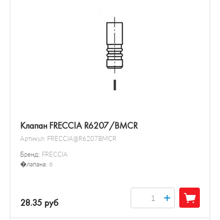
Датчик / зонд
Клапан FRECCIA R6207/BMCR
Артикул:
FRECCIA@R6207BMCR
Бренд:
FRECCIA
�лапана:
6
+
28.35 руб