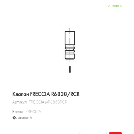
✓
много
Клапан FRECCIA R6838/RCR
Артикул:
FRECCIA@R6838RCR
Бренд:
FRECCIA
�лапана:
5