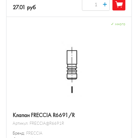
+
27.01 руб
✓
много
Клапан FRECCIA R6691/R
Артикул:
FRECCIA@R6691R
Бренд:
FRECCIA