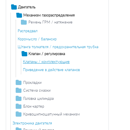
Двигатель
Механизм газораспределения
Ремень ГРМ / натяжение
Ремень ГРМ
Распредвал
Комплект ремней ГРМ
Коромысло / балансир
Штанга толкателя / предохранительная трубка
Клапан / регулировка
Клапаны / комплектующие
Приведение в действие клапанов
Прокладки
Прокладка головки блока цилиндров
Система смазки
Масляный поддон / комплектующие
Прокладка крышки клапана
Головка цилиндра
Прокладка
Прокладка стерженя
Датчик давления масла
Крышка головки цилиндра / прокладка
Блок-картер
Винт сливного отверстия
Прокладка масляного поддона
Направляющая клапана / прокладка / регулировка
Блок-картер
Кривошипношатунный механизм
Коленчатый вал
Герметизация охлаждающей жидкости
Болт ГБЦ
Промежуточный / балансирный вал
Электроника двигателя
Вкладыш подшипника коленвала
Герметизация в ситеме циркуляции масла
Сальник вала
Маховик
Ременный привод