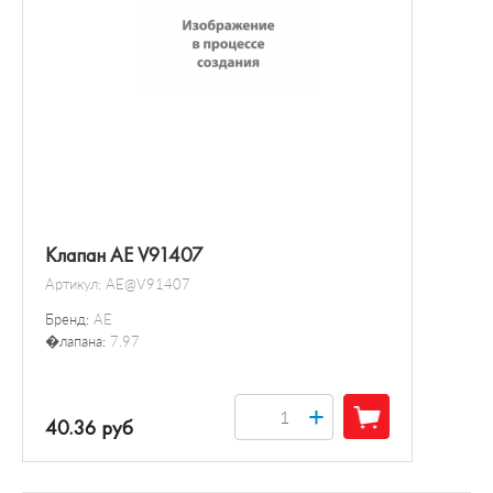
Клапан AE V91407
Артикул:
AE@V91407
Бренд:
AE
�лапана:
7.97
+
40.36 руб