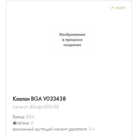
✓
много
Клапан BGA V033438
Артикул:
BGA@V033438
Бренд:
BGA
�лапана:
6
возможный крутящий момент двигателя:
3.4