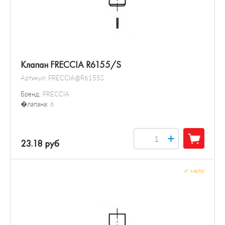
Клапан FRECCIA R6155/S
Артикул:
FRECCIA@R6155S
Бренд:
FRECCIA
�лапана:
6
+
23.18 руб
✓
мало