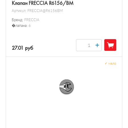
Клапан FRECCIA R6156/BM
Артикул:
FRECCIA@R6156BM
Бренд:
FRECCIA
�лапана:
6
+
27.01 руб
✓
мало