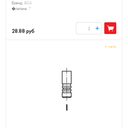
Бренд:
BGA
�лапана:
7
+
28.88 руб
✓
мало