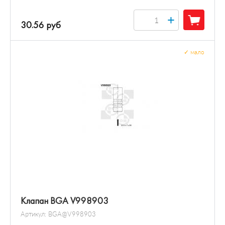
+
30.56 руб
✓
мало
Клапан BGA V998903
Артикул:
BGA@V998903