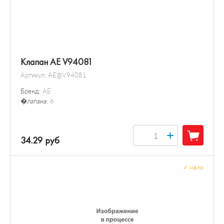
Клапан AE V94081
Артикул:
AE@V94081
Бренд:
AE
�лапана:
6
+
34.29 руб
✓
мало