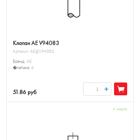
Клапан AE V94083
Артикул:
AE@V94083
Бренд:
AE
�лапана:
6
+
51.86 руб
✓
много