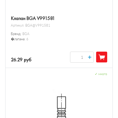
Клапан BGA V991581
Артикул:
BGA@V991581
Бренд:
BGA
�лапана:
6
+
26.29 руб
✓
много