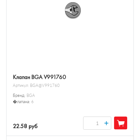
Клапан BGA V991760
Артикул:
BGA@V991760
Бренд:
BGA
�лапана:
6
+
22.58 руб