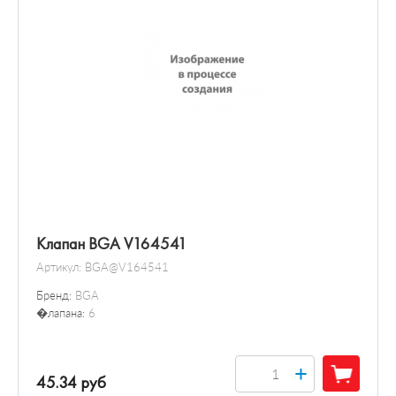
Клапан BGA V164541
Артикул:
BGA@V164541
Бренд:
BGA
�лапана:
6
+
45.34 руб