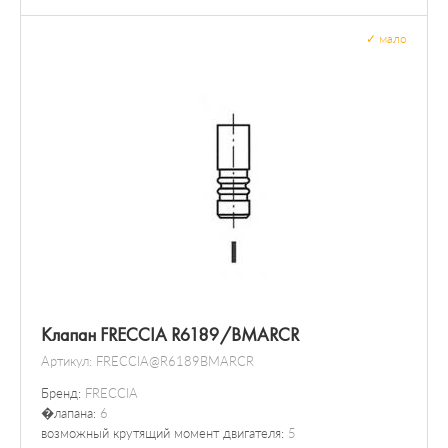
✓
мало
Клапан FRECCIA R6189/BMARCR
Артикул:
FRECCIA@R6189BMARCR
Бренд:
FRECCIA
�лапана:
6
возможный крутящий момент двигателя:
5