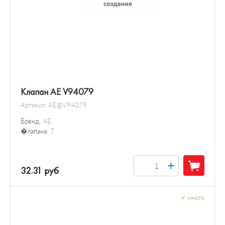
Клапан AE V94079
Артикул:
AE@V94079
Бренд:
AE
�лапана:
7
+
32.31 руб
✓
много