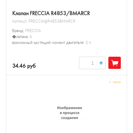
Клапан FRECCIA R4853/BMARCR
Артикул:
FRECCIA@R4853BMARCR
Бренд:
FRECCIA
�лапана:
6
возможный крутящий момент двигателя:
3.4
+
34.46 руб
✓
мало