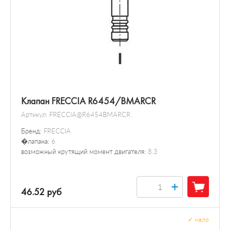
Клапан FRECCIA R6454/BMARCR
Артикул:
FRECCIA@R6454BMARCR
Бренд:
FRECCIA
�лапана:
6
возможный крутящий момент двигателя:
8.3
+
46.52 руб
✓
мало