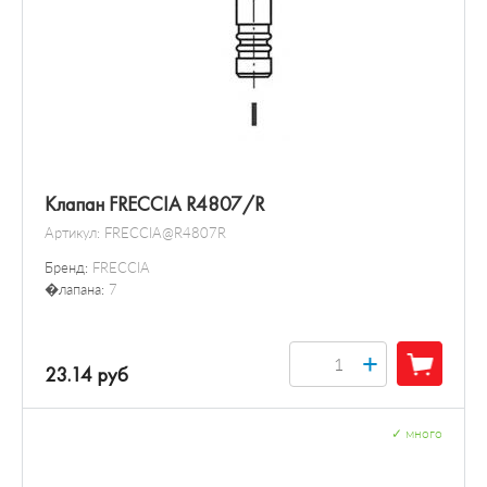
Клапан FRECCIA R4807/R
Артикул:
FRECCIA@R4807R
Бренд:
FRECCIA
�лапана:
7
+
23.14 руб
✓
много