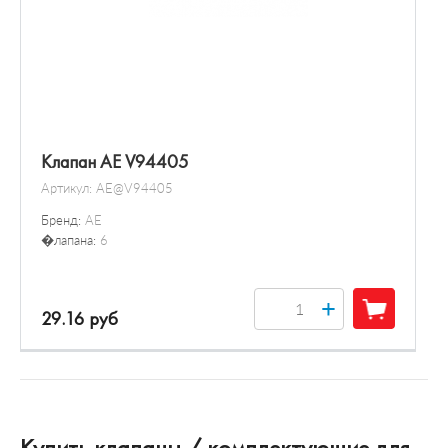
Клапан AE V94405
Артикул:
AE@V94405
Бренд:
AE
�лапана:
6
+
29.16 руб
Купить клапаны / комплектующие для