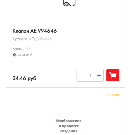
Клапан AE V94646
Артикул:
AE@V94646
Бренд:
AE
�лапана:
6
+
34.46 руб
✓
мало