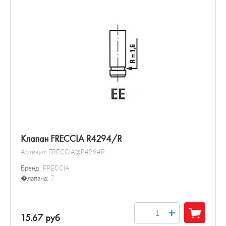
Клапан FRECCIA R4294/R
Артикул:
FRECCIA@R4294R
Бренд:
FRECCIA
�лапана:
7
+
15.67 руб