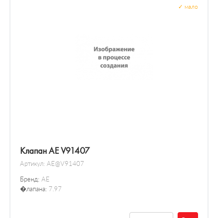
✓
мало
Клапан AE V91407
Артикул:
AE@V91407
Бренд:
AE
�лапана:
7.97