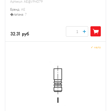
Артикул:
AE@V94079
Бренд:
AE
�лапана:
7
+
32.31 руб
✓
мало