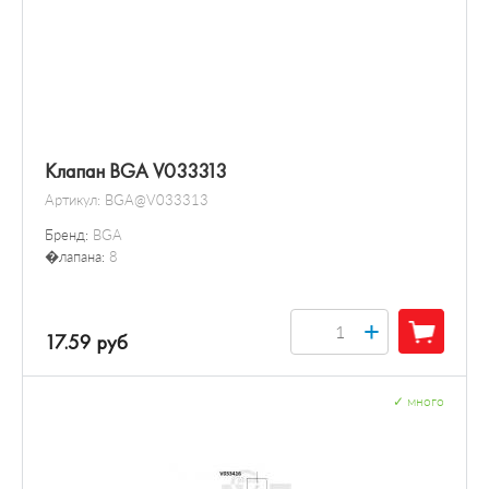
Клапан BGA V033313
Артикул:
BGA@V033313
Бренд:
BGA
�лапана:
8
+
17.59 руб
✓
много