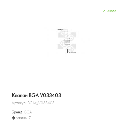
✓
много
Клапан BGA V033403
Артикул:
BGA@V033403
Бренд:
BGA
�лапана:
7