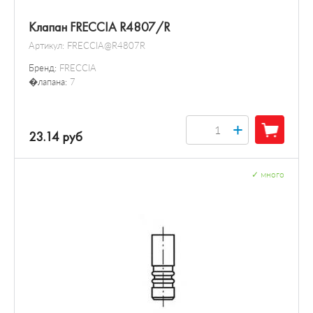
Клапан FRECCIA R4807/R
Артикул:
FRECCIA@R4807R
Бренд:
FRECCIA
�лапана:
7
+
23.14 руб
✓
много