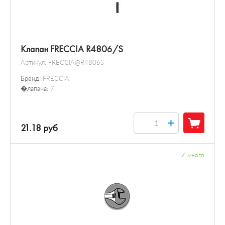
Клапан FRECCIA R4806/S
Артикул:
FRECCIA@R4806S
Бренд:
FRECCIA
�лапана:
7
+
21.18 руб
✓
много