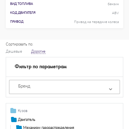
ВИД ТОПЛИВА
бензин
КОД ДВИГАТЕЛЯ
ABV
ПРИВОД
Привод на передние колеса
Сортировать по:
Дешевые
Дорогие
Фильтр по параметрам
Бренд
Кузов
Дополнительная фара / комплектующие
Двигатель
Противотуманная фара / комплектующие
Система освещения / сигнализация
Механизм газораспределения