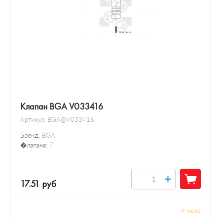
Клапан BGA V033416
Артикул:
BGA@V033416
Бренд:
BGA
�лапана:
7
+
17.51 руб
✓
мало