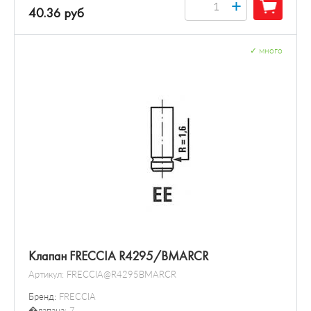
+
40.36 руб
✓
много
Клапан FRECCIA R4295/BMARCR
Артикул:
FRECCIA@R4295BMARCR
Бренд:
FRECCIA
�лапана:
7