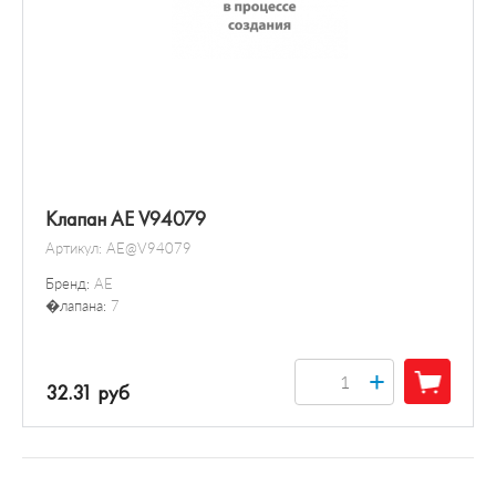
Клапан AE V94079
Артикул:
AE@V94079
Бренд:
AE
�лапана:
7
+
32.31 руб