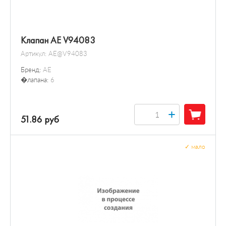
Клапан AE V94083
Артикул:
AE@V94083
Бренд:
AE
�лапана:
6
+
51.86 руб
✓
мало