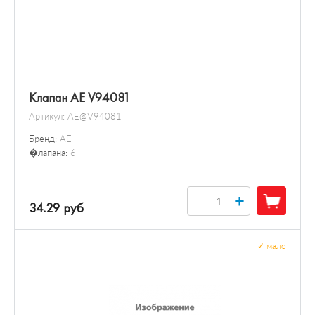
Клапан AE V94081
Артикул:
AE@V94081
Бренд:
AE
�лапана:
6
+
34.29 руб
✓
мало