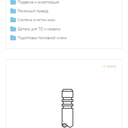
Свеча зажигания
Контрольные приборы
Подвеска и амортизация
Датчик положения коленвала
Датчики / переключатели
Датчики
Амортизаторы
Ременный привод
Стойка амортизатора / амортизатор / составные части
Поликлиновой ремень / комплект
Система очистки окон
Навесные части
Поликлиновый ремень
Щетки стеклоочистителя
Детали для ТО и сервиса
Интервал регулировки
Подготовка топливной смеси
Дополнительные работы
Приготовление смеси
Датчик / зонд
✓
много