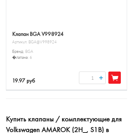
Клапан BGA V998924
Артикул:
BGA@V998924
Бренд:
BGA
�лапана:
6
+
19.97 руб
Купить клапаны / комплектующие для
Volkswagen AMAROK (2H_, S1B) в