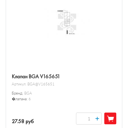
Клапан BGA V165651
Артикул:
BGA@V165651
Бренд:
BGA
�лапана:
6
+
27.58 руб