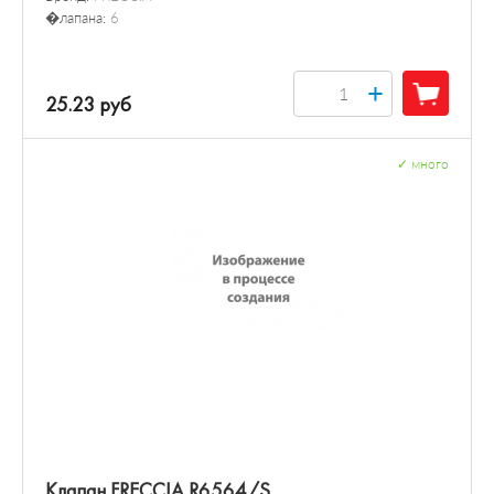
�лапана:
6
+
25.23 руб
✓
много
Клапан FRECCIA R6564/S