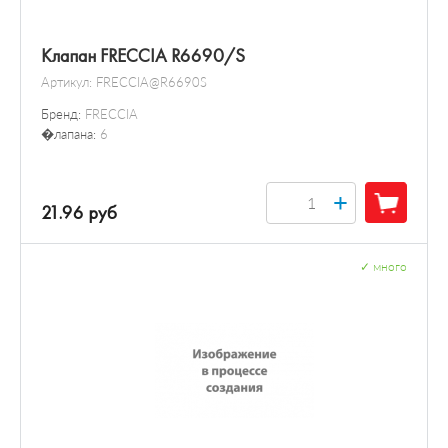
Клапан FRECCIA R6690/S
Артикул:
FRECCIA@R6690S
Бренд:
FRECCIA
�лапана:
6
+
21.96 руб
✓
много