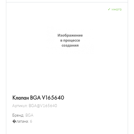
✓
много
Клапан BGA V165640
Артикул:
BGA@V165640
Бренд:
BGA
�лапана:
6