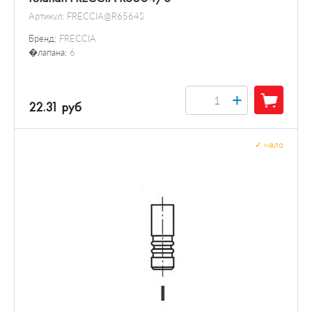
Артикул:
FRECCIA@R6564S
Бренд:
FRECCIA
�лапана:
6
+
22.31 руб
✓
мало