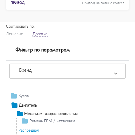
ПРИВОД
Привод на задние колеса
Сортировать по:
Дешевые
Дорогие
Фильтр по параметрам
Бренд
Кузов
Остекление / зеркала
Двигатель
Зеркала
Дополнительная фара / комплектующие
Механизм газораспределения
Противотуманная фара / комплектующие
Система освещения / сигнализация
Ремень ГРМ / натяжение
Противотуманная фара лампа накаливания
Фара дальнего света / комплектующие
Задний фонарь / комплектующие
Основная фара / комплектующие
Ремень ГРМ
Распредвал