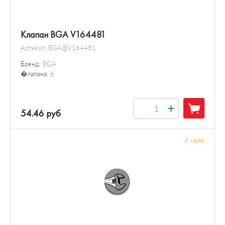
Клапан BGA V164481
Артикул:
BGA@V164481
Бренд:
BGA
�лапана:
6
+
54.46 руб
✓
мало