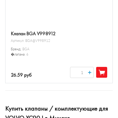
Клапан BGA V998912
Артикул:
BGA@V998912
Бренд:
BGA
�лапана:
6
+
26.59 руб
Купить клапаны / комплектующие для
VOLVO XC90 I в Минске