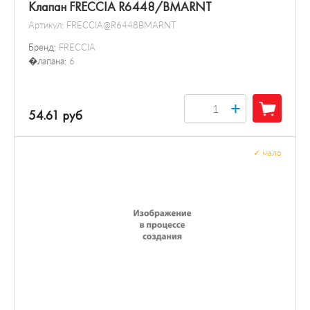
Клапан FRECCIA R6448/BMARNT
Артикул:
FRECCIA@R6448BMARNT
Бренд:
FRECCIA
�лапана:
6
+
54.61 руб
✓
мало