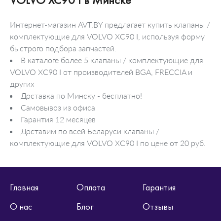
Интернет-магазин AVT.BY предлагает купить клапаны /
комплектующие для VOLVO XC90 I, используя форму
быстрого подбора запчастей.
В каталоге более 5 клапаны / комплектующие для
VOLVO XC90 I от производителей BGA, FRECCIA и
других
Доставка по Минску - бесплатно!
Самовывоз из офиса
Гарантия 12 месяцев
Доставим по всей Беларуси клапаны /
комплектующие для VOLVO XC90 I по цене от 20 руб.
Главная
Оплата
Гарантия
О нас
Блог
Отзывы