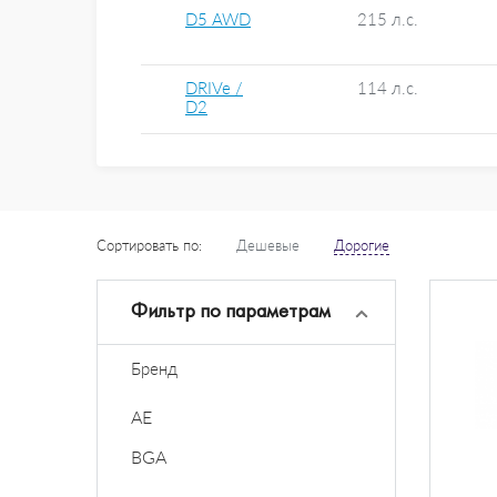
D5 AWD
215 л.с.
DRIVe /
114 л.с.
D2
Сортировать по:
Дешевые
Дорогие
Фильтр по параметрам
Бренд
AE
BGA