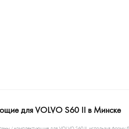
ующие для VOLVO S60 II в Минске
паны / комплектующие для VOLVO S60 II, используя форму б