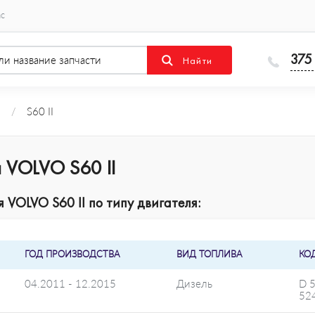
ас
375
O
/
S60 II
 VOLVO S60 II
VOLVO S60 II по типу двигателя:
ГОД ПРОИЗВОДСТВА
ВИД ТОПЛИВА
КО
04.2011 - 12.2015
Дизель
D 
52