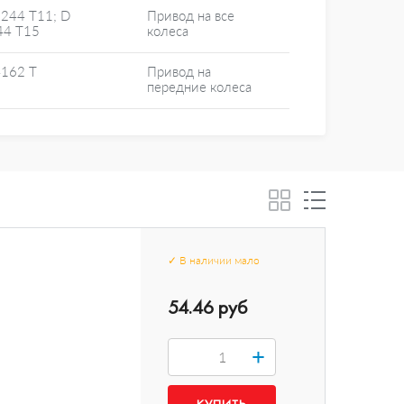
5244 T11; D
Привод на все
44 T15
колеса
4162 T
Привод на
передние колеса
✓
В наличии
мало
54.46 руб
+