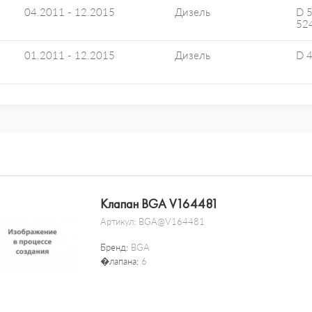
04.2011 - 12.2015
Дизель
D 
52
01.2011 - 12.2015
Дизель
D 
Клапан BGA V164481
Артикул:
BGA@V164481
Бренд:
BGA
�лапана:
6