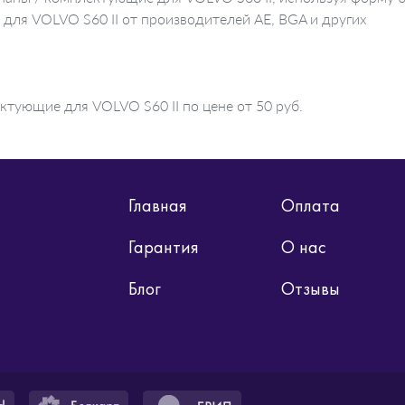
 для VOLVO S60 II от производителей AE, BGA и других
ктующие для VOLVO S60 II по цене от 50 руб.
Главная
Оплата
Гарантия
О нас
Блог
Отзывы