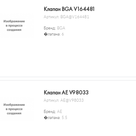
Клапан BGA V164481
Артикул:
BGA@V164481
Бренд:
BGA
�лапана:
6
Клапан AE V98033
Артикул:
AE@V98033
Бренд:
AE
�лапана:
5.5