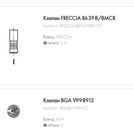
Клапан FRECCIA R6398/BMCR
Артикул:
FRECCIA@R6398BMCR
Бренд:
FRECCIA
�лапана:
5.5
Клапан BGA V998912
Артикул:
BGA@V998912
Бренд:
BGA
�лапана:
6