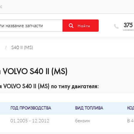
ас
375
O
/
S40 II (MS)
 VOLVO S40 II (MS)
VOLVO S40 II (MS) по типу двигателя:
ГОД ПРОИЗВОДСТВА
ВИД ТОПЛИВА
КО
01.2005 - 12.2012
бензин
B 