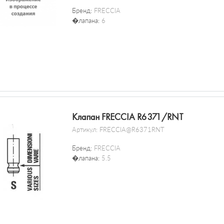
Бренд:
FRECCIA
�лапана:
6
Клапан FRECCIA R6371/RNT
Артикул:
FRECCIA@R6371RNT
Бренд:
FRECCIA
�лапана:
5.5