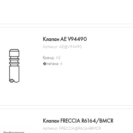
Клапан AE V94490
Артикул:
AE@V94490
Бренд:
AE
�лапана:
6
Клапан FRECCIA R6164/BMCR
Артикул:
FRECCIA@R6164BMCR