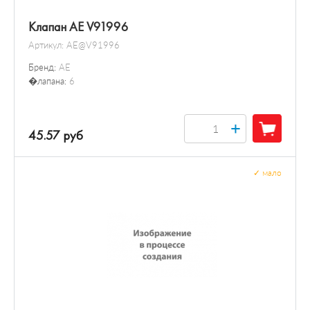
Клапан AE V91996
Артикул:
AE@V91996
Бренд:
AE
�лапана:
6
+
45.57 руб
✓
мало