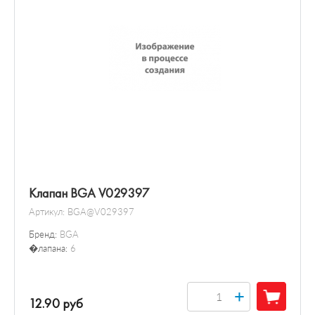
Клапан BGA V029397
Артикул:
BGA@V029397
Бренд:
BGA
�лапана:
6
+
12.90 руб