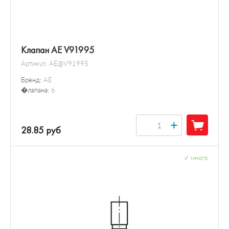
Клапан AE V91995
Артикул:
AE@V91995
Бренд:
AE
�лапана:
6
+
28.85 руб
✓
много