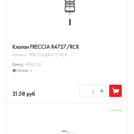
Клапан FRECCIA R4727/RCR
Артикул:
FRECCIA@R4727RCR
Бренд:
FRECCIA
�лапана:
6
+
21.58 руб
✓
много