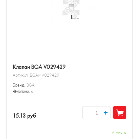
Клапан BGA V029429
Артикул:
BGA@V029429
Бренд:
BGA
�лапана:
6
+
15.13 руб
✓
много