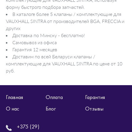
форму быстрого подбора запчастей.
В каталоге более 5 клапаны / комплектующие для
VAUXHALL SINTRA от производителей BGA, FRECCIA и
других
Доставка по Минску - бесплатно!
Самовывоз из офиса
Гарантия 12 месяцев
Доставим по всей Беларуси клапаны /
комплектующие для VAUXHALL SINTRA по цене от 10
руб.
Главная
Оплата
Гарантия
О нас
Блог
Отзывы
+375 (29)