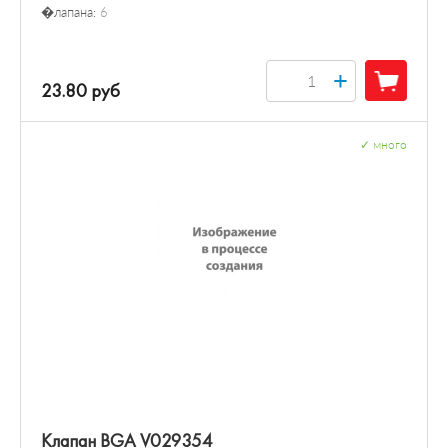
�лапана:
6
+
23.80 руб
✓
много
Клапан BGA V029354