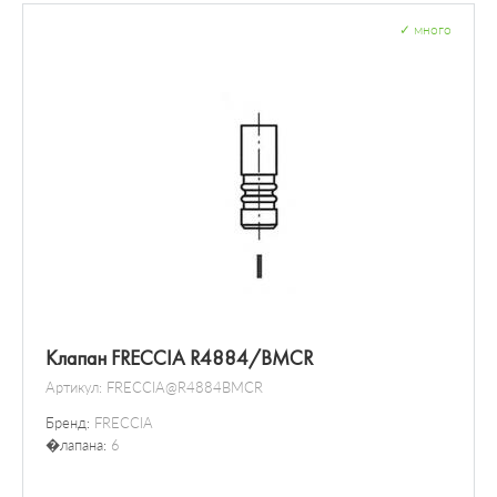
✓
много
Клапан FRECCIA R4884/BMCR
Артикул:
FRECCIA@R4884BMCR
Бренд:
FRECCIA
�лапана:
6