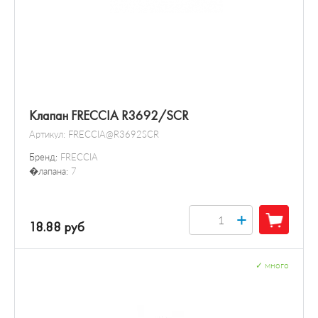
Клапан FRECCIA R3692/SCR
Артикул:
FRECCIA@R3692SCR
Бренд:
FRECCIA
�лапана:
7
+
18.88 руб
✓
много