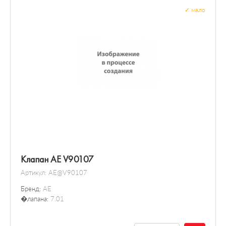
✓
мало
Клапан AE V90107
Артикул:
AE@V90107
Бренд:
AE
�лапана:
7.01