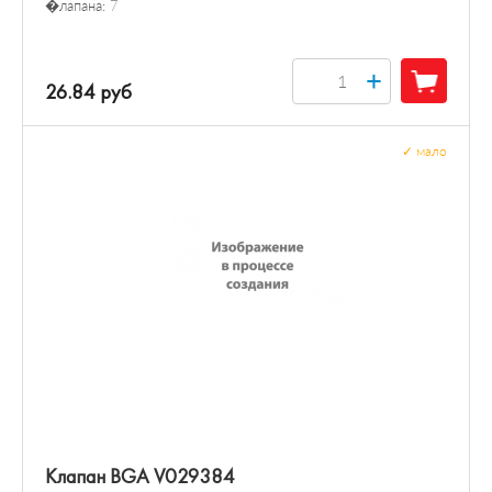
�лапана:
7
+
26.84 руб
✓
мало
Клапан BGA V029384