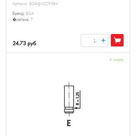
Артикул:
BGA@V029384
Бренд:
BGA
�лапана:
7
+
24.73 руб
✓
много