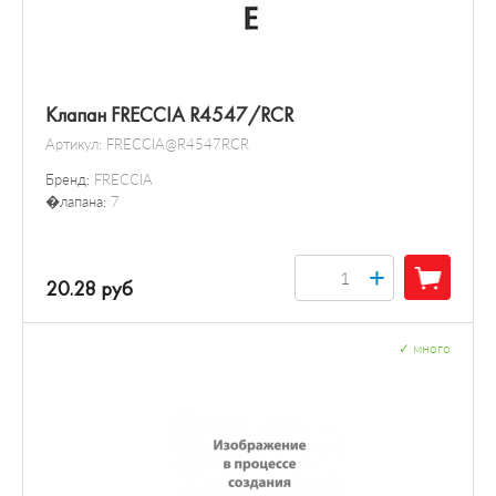
Клапан FRECCIA R4547/RCR
Артикул:
FRECCIA@R4547RCR
Бренд:
FRECCIA
�лапана:
7
+
20.28 руб
✓
много