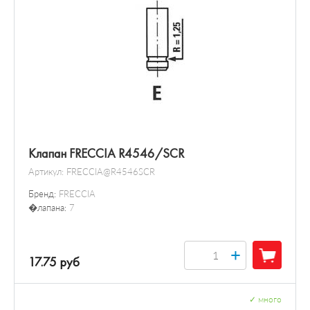
Клапан FRECCIA R4546/SCR
Артикул:
FRECCIA@R4546SCR
Бренд:
FRECCIA
�лапана:
7
+
17.75 руб
✓
много