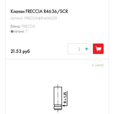
Клапан FRECCIA R4636/SCR
Артикул:
FRECCIA@R4636SCR
Бренд:
FRECCIA
�лапана:
7
+
21.53 руб
✓
много