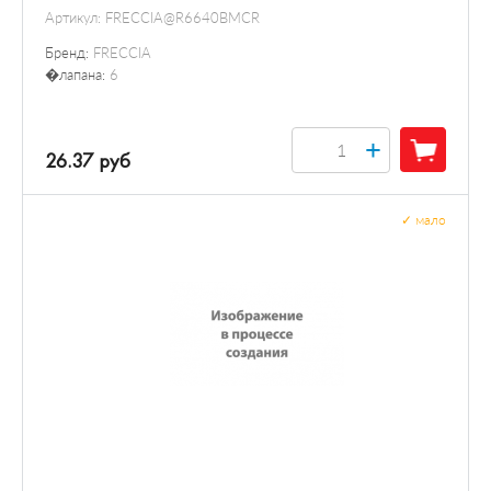
Артикул:
FRECCIA@R6640BMCR
Бренд:
FRECCIA
�лапана:
6
+
26.37 руб
✓
мало