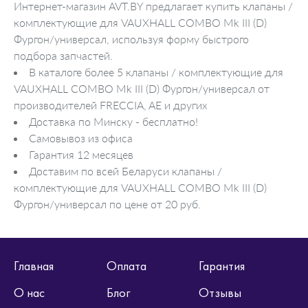
Интернет-магазин AVT.BY предлагает купить клапаны /
комплектующие для VAUXHALL COMBO Mk III (D)
Фургон/универсал, используя форму быстрого
подбора запчастей.
В каталоге более 5 клапаны / комплектующие для
VAUXHALL COMBO Mk III (D) Фургон/универсал от
производителей FRECCIA, AE и других
Доставка по Минску - бесплатно!
Самовывоз из офиса
Гарантия 12 месяцев
Доставим по всей Беларуси клапаны /
комплектующие для VAUXHALL COMBO Mk III (D)
Фургон/универсал по цене от 20 руб.
Главная
Оплата
Гарантия
О нас
Блог
Отзывы