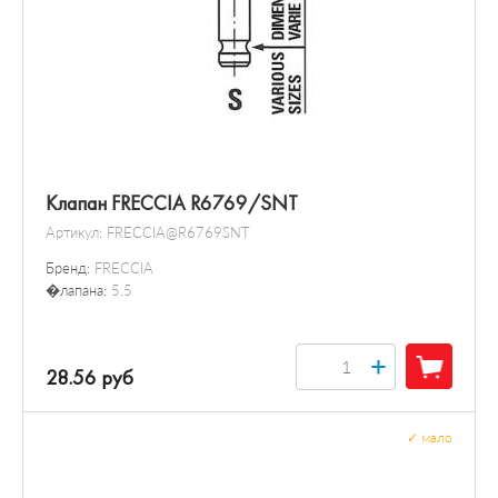
Клапан FRECCIA R6769/SNT
Артикул:
FRECCIA@R6769SNT
Бренд:
FRECCIA
�лапана:
5.5
+
28.56 руб
✓
мало