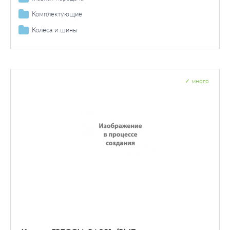
Датчик / зонд
Лампа для чтения
Дифференциал
Комплектующие
Багажник / пространство для груза
Колёса и шины
Болты и гайки колеса
✓
много