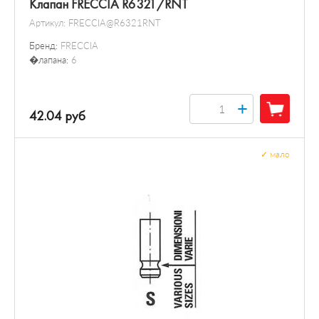
Клапан FRECCIA R6321/RNT
Артикул:
FRECCIA@R6321RNT
Бренд:
FRECCIA
�лапана:
6
+
42.04 руб
✓
мало