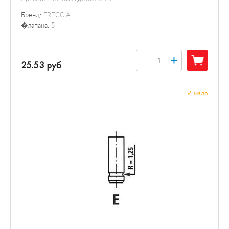
Бренд:
FRECCIA
�лапана:
5
+
25.53 руб
✓
мало