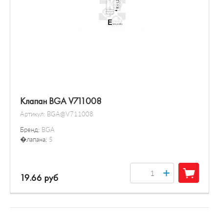
Клапан BGA V711008
Артикул:
BGA@V711008
Бренд:
BGA
�лапана:
5
+
19.66 руб