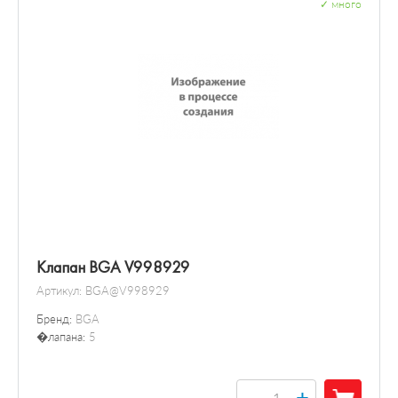
✓
много
Клапан BGA V998929
Артикул:
BGA@V998929
Бренд:
BGA
�лапана:
5
+