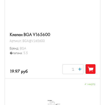
Клапан BGA V165600
Артикул:
BGA@V165600
Бренд:
BGA
�лапана:
5.5
+
19.97 руб
✓
много