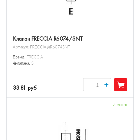
Клапан FRECCIA R6074/SNT
Артикул:
FRECCIA@R6074SNT
Бренд:
FRECCIA
�лапана:
5
+
33.81 руб
✓
много