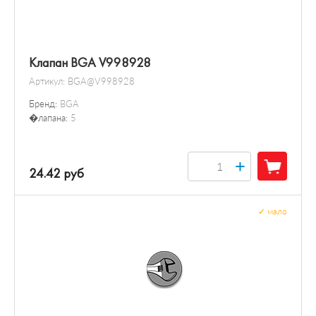
Клапан BGA V998928
Артикул:
BGA@V998928
Бренд:
BGA
�лапана:
5
+
24.42 руб
✓
мало