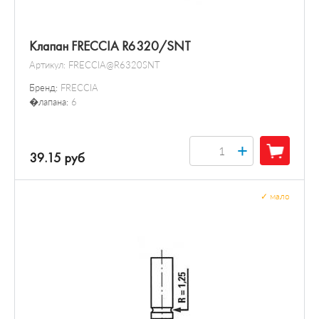
Клапан FRECCIA R6320/SNT
Артикул:
FRECCIA@R6320SNT
Бренд:
FRECCIA
�лапана:
6
+
39.15 руб
✓
мало