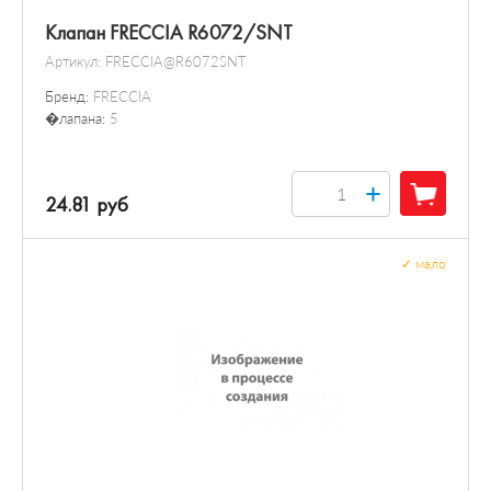
Клапан FRECCIA R6072/SNT
Артикул:
FRECCIA@R6072SNT
Бренд:
FRECCIA
�лапана:
5
+
24.81 руб
✓
мало