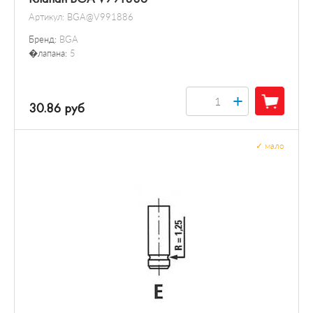
Артикул:
BGA@V991886
Бренд:
BGA
�лапана:
5
+
30.86 руб
✓
мало