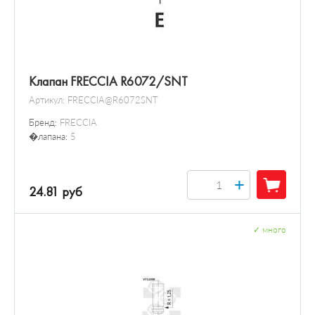
Клапан FRECCIA R6072/SNT
Артикул:
FRECCIA@R6072SNT
Бренд:
FRECCIA
�лапана:
5
+
24.81 руб
✓
много