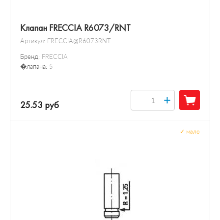
Клапан FRECCIA R6073/RNT
Артикул:
FRECCIA@R6073RNT
Бренд:
FRECCIA
�лапана:
5
+
25.53 руб
✓
мало