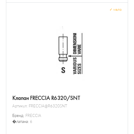
✓
мало
Клапан FRECCIA R6320/SNT
Артикул:
FRECCIA@R6320SNT
Бренд:
FRECCIA
�лапана:
6