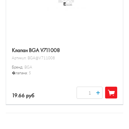
Клапан BGA V711008
Артикул:
BGA@V711008
Бренд:
BGA
�лапана:
5
+
19.66 руб