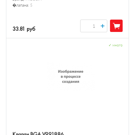
�лапана:
5
+
33.81 руб
✓
много
Клапан BGA V991886