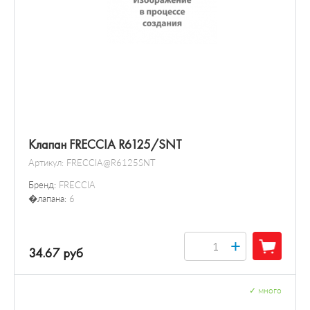
Клапан FRECCIA R6125/SNT
Артикул:
FRECCIA@R6125SNT
Бренд:
FRECCIA
�лапана:
6
+
34.67 руб
✓
много