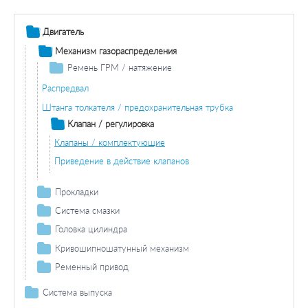
Двигатель
Механизм газораспределения
Ремень ГРМ / натяжение
Комплект ремней ГРМ
Распредвал
Ролики ГРМ
Штанга толкателя / предохранительная трубка
Клапан / регулировка
Клапаны / комплектующие
Приведение в действие клапанов
Прокладки
Прокладка головки блока цилиндров
Система смазки
Масляный поддон / комплектующие
Прокладка крышки клапана
Головка цилиндра
Прокладка
Прокладка стерженя
Крышка головки цилиндра / прокладка
Кривошипношатунный механизм
Винт сливного отверстия
Прокладка впускного коллектора
Прокладка / уплотнит. кольцо впускного / выпускного
Сальник / комплект сальников вала
Ременный привод
коллектора
Ремень ГРМ / комплект
Прокладка / уплотнительное кольцо выпускного
Система выпуска
Направляющая клапана / прокладка / регулировка
коллектора
Паразитный / ведущий ролик