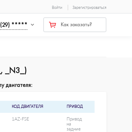
Войти
Зарегистрироваться
 (29) *****
Как заказать?
, _N3_)
у двигателя:
КОД ДВИГАТЕЛЯ
ПРИВОД
1AZ-FSE
Привод
на
задние