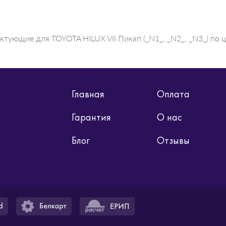
тующие для TOYOTA HILUX VII Пикап (_N1_, _N2_, _N3_) по ц
Главная
Оплата
Гарантия
О нас
Блог
Отзывы