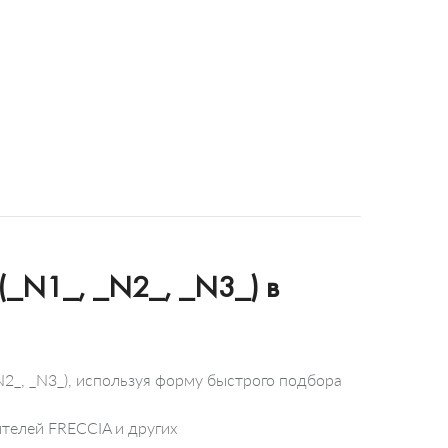
 (_N1_, _N2_, _N3_) в
N2_, _N3_), используя форму быстрого подбора
ителей FRECCIA и других