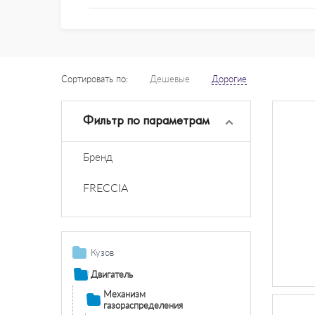
Сортировать по:
Дешевые
Дорогие
Фильтр по параметрам
Бренд
FRECCIA
Кузов
Газовые пружины
Двигатель
Дополнительная
Механизм
фара /
газораспределения
комплектующие