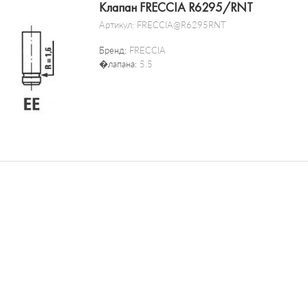
Клапан FRECCIA R6295/RNT
Артикул:
FRECCIA@R6295RNT
Бренд:
FRECCIA
�лапана:
5.5