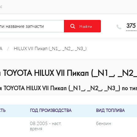
ас
375
A
/
HILUX VII Пикап (_N1_, _N2_, _N3_)
 TOYOTA HILUX VII Пикап (_N1_, _N2_
TOYOTA HILUX VII Пикап (_N1_, _N2_, _N3_) по тип
ТЬ
ГОД ПРОИЗВОДСТВА
ВИД ТОПЛИВА
08.2005 - наст.
бензин
время