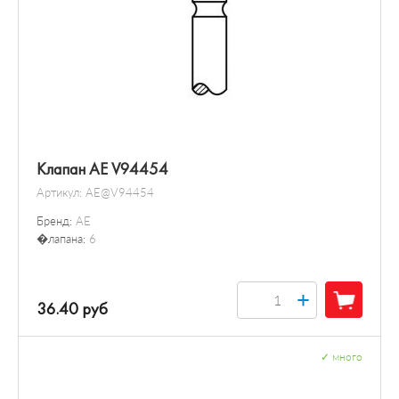
Клапан AE V94454
Артикул:
AE@V94454
Бренд:
AE
�лапана:
6
+
36.40 руб
✓
много