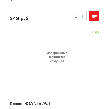
+
27.51 руб
✓
много
Клапан BGA V162951