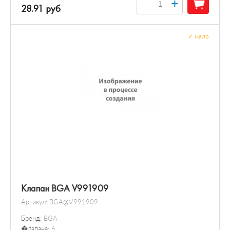
+
28.91 руб
✓
мало
Клапан BGA V991909
Артикул:
BGA@V991909
Бренд:
BGA
�лапана:
6