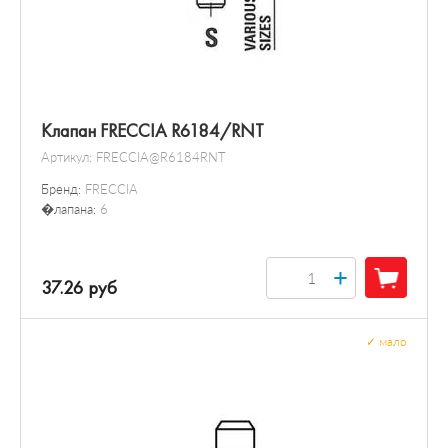
Клапан FRECCIA R6184/RNT
Артикул:
FRECCIA@R6184RNT
Бренд:
FRECCIA
�лапана:
6
+
37.26 руб
✓
мало