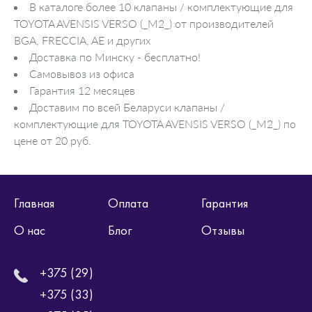
В каталоге более 10 клапаны / комплектующие для
TOYOTA AVENSIS VERSO (_M2_) от производителей
BGA, FRECCIA, AE и других
Доставка по Минску - бесплатно!
Самовывоз из офиса
Гарантия 12 месяцев
Доставим по всей Беларуси клапаны /
комплектующие для TOYOTA AVENSIS VERSO (_M2_) по
цене от 20 руб.
Главная
Оплата
Гарантия
О нас
Блог
Отзывы
+375 (29)
+375 (33)