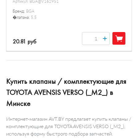
Артикул:
BGA@V162951
Бренд:
BGA
�лапана:
5.5
+
20.81 руб
Купить клапаны / комплектующие для
TOYOTA AVENSIS VERSO (_M2_) в
Минске
Интернет-магазин AVT.BY предлагает купить клапаны /
комплектующие для TOYOTA AVENSIS VERSO (_M2_),
используя форму быстрого подбора запчастей.