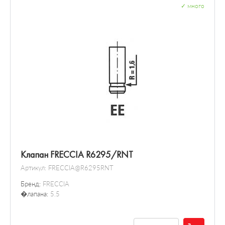
✓
много
Клапан FRECCIA R6295/RNT
Артикул:
FRECCIA@R6295RNT
Бренд:
FRECCIA
�лапана:
5.5