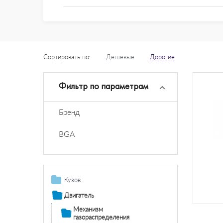
Сортировать по:
Дешевые
Дорогие
Фильтр по параметрам
Бренд
BGA
Кузов
Остекление /
Двигатель
зеркала
Механизм
Зеркала
Крышки/капоты/
газораспределения