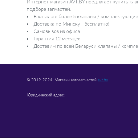
Интернет-магазин AVT.BY предлагает купить кл
отделения
подбора запчастей.
Освещение регулировки
вентиляции
В каталоге более 5 клапаны / комплектующие
Лампа для чтения
Доставка по Минску - бесплатно!
Самовывоз из офиса
Гарантия 12 месяцев
Доставим по всей Беларуси клапаны / компле
© 2019-2024. Магазин автозапчастей
avt.by
Юридический адрес: