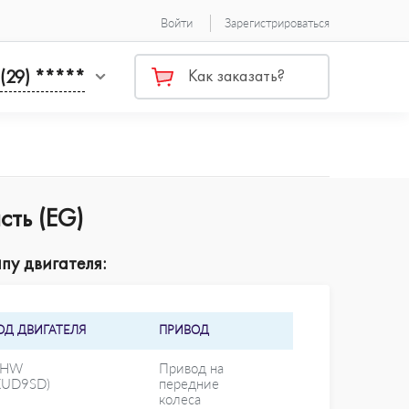
Войти
Зарегистрироваться
 (29) *****
Как заказать?
ть (EG)
пу двигателя:
ОД ДВИГАТЕЛЯ
ПРИВОД
DHW
Привод на
XUD9SD)
передние
колеса