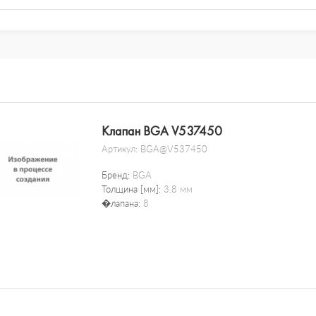
Клапан BGA V537450
Артикул:
BGA@V537450
Бренд:
BGA
Толщина [мм]:
3.8 мм
�лапана:
8