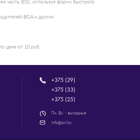
я часть (EG), используя форму быстрого
водителей BGA и других
о цене от 10 руб.
+375 (29)
+375 (33)
+375 (25)
Пн. Вс. - выходные
info@avt.by