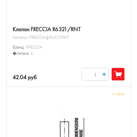
Клапан FRECCIA R6321/RNT
Артикул:
FRECCIA@R6321RNT
Бренд:
FRECCIA
�лапана:
6
+
42.04 руб
✓
мало