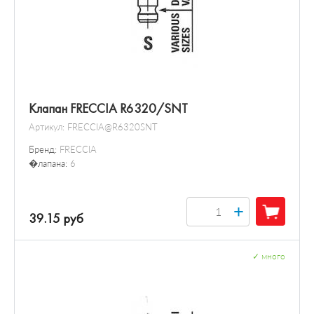
Клапан FRECCIA R6320/SNT
Артикул:
FRECCIA@R6320SNT
Бренд:
FRECCIA
�лапана:
6
+
39.15 руб
✓
много